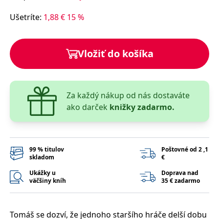
lidmi a roboty.
To je pro web
Ušetríte
:
1,88
€
15
%
přínosné, aby
Google Privacy Policy
bylo možné
podávat platné
zprávy o
používání
Vložiť do košíka
jejich
webových
stránek.
PHPSESSID
Zavřením
Cookie
PHP.net
prohlížeče
generovaný
www.bambook.cz
aplikacemi
Za každý nákup od nás dostaváte
založenými na
ako darček
knižky zadarmo.
jazyce PHP.
Toto je
univerzální
identifikátor
používaný k
udržování
proměnných
99 % titulov
Poštovné od 2 ,1
relací uživatelů.
skladom
€
Obvykle se
jedná o
Ukážky u
Doprava nad
náhodně
väčšiny kníh
35 € zadarmo
vygenerované
číslo, jeho
použití může
být specifické
pro daný web,
Tomáš se dozví, že jednoho staršího hráče delší dobu
ale dobrým