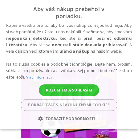
Aby váš nákup prebehol v
poriadku.
Robíme všetko pre to, aby bol váš nákup čo najpohodlnejší. Aby
si web pamätal, že už ste u nás nakúpili. Snažíme sa, aby sme vám
neponúkali detektívku
, keď ste si
prišli pozrieť odbornú
Všetky knihy
Detská literatúra
Beletria pre de
literatúru
. Aby ste sa
nemuseli stále dookola prihlasovať
. A
Kluk v kopačkách – Hledači talentů
veľa ďalších vecí, ktoré vám
uľahčia nákup
na našom webe.
Bolfová Markéta
Na to slúžia cookies a podobné technológie. Dajte nám, prosím,
súhlas s ich používaním a aj vďaka vašej pomoci bude náš e-shop
ešte lepší.
Viac informácií
ROZUMIEM A SÚHLASÍM
POKRAČOVAŤ S NEVYHNUTNÝMI COOKIES
ZOBRAZIŤ PODROBNOSTI
POTREBNÉ
ANALYTICKÉ
MARKETINGOVÉ