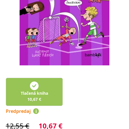
FUNKČNÉ
NEZARADENÉ SÚBORY
Potrebné
Analytické
Marketingové
Funkčné
Nezaradené súbory
Nevyhnutné súbory cookie umožňujú základné funkcie webovej stránky,
ako je prihlásenie používateľa a správa účtu. Bez nevyhnutných súborov
cookie nie je možné webové stránky správne používať.
Poskytovateľ /
Platnosť
Názov
Popis
Doména
končí
ASP.NET_SessionId
Zavřením
Tento soubor
Microsoft
prohlížeče
cookie
Corporation
zachovává stav
www.grada.sk
relace
Tlačená kniha
návštěvníka
napříč
10,67
€
požadavky na
stránku.
Predpredaj
i
__cf_bm
30 minut
Tento soubor
Cloudflare Inc.
cookie se
.heureka.cz
používá k
12,55
€
10,67
€
rozlišení mezi