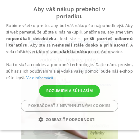
Aby váš nákup prebehol v
poriadku.
Robíme všetko pre to, aby bol váš nákup čo najpohodlnejší. Aby
si web pamätal, že už ste u nás nakúpili. Snažíme sa, aby sme vám
neponúkali detektívku
, keď ste si
prišli pozrieť odbornú
Všetky knihy
Šport, zdravie a životný štýl
Zdra
literatúru
. Aby ste sa
nemuseli stále dookola prihlasovať
. A
Kneippova léčebná metoda
veľa ďalších vecí, ktoré vám
uľahčia nákup
na našom webe.
vodoléčba, bylinky, pohyb
Na to slúžia cookies a podobné technológie. Dajte nám, prosím,
Wurm-Fenkl Ines
,
Fischer Doris
súhlas s ich používaním a aj vďaka vašej pomoci bude náš e-shop
ešte lepší.
Viac informácií
ROZUMIEM A SÚHLASÍM
POKRAČOVAŤ S NEVYHNUTNÝMI COOKIES
ZOBRAZIŤ PODROBNOSTI
POTREBNÉ
ANALYTICKÉ
MARKETINGOVÉ