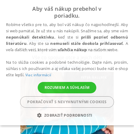
Aby váš nákup prebehol v
poriadku.
Robíme všetko pre to, aby bol váš nákup čo najpohodlnejší. Aby
si web pamätal, že už ste u nás nakúpili. Snažíme sa, aby sme vám
neponúkali detektívku
, keď ste si
prišli pozrieť odbornú
Všetky knihy
Rodičovstvo
Rady pre rodičov
literatúru
. Aby ste sa
nemuseli stále dookola prihlasovať
. A
Kniha pro tatínky dětí od 3 let
veľa ďalších vecí, ktoré vám
uľahčia nákup
na našom webe.
Vše co spojuje otce a jejich děti
Na to slúžia cookies a podobné technológie. Dajte nám, prosím,
Ballnik Peter
súhlas s ich používaním a aj vďaka vašej pomoci bude náš e-shop
ešte lepší.
Viac informácií
ROZUMIEM A SÚHLASÍM
POKRAČOVAŤ S NEVYHNUTNÝMI COOKIES
ZOBRAZIŤ PODROBNOSTI
POTREBNÉ
ANALYTICKÉ
MARKETINGOVÉ