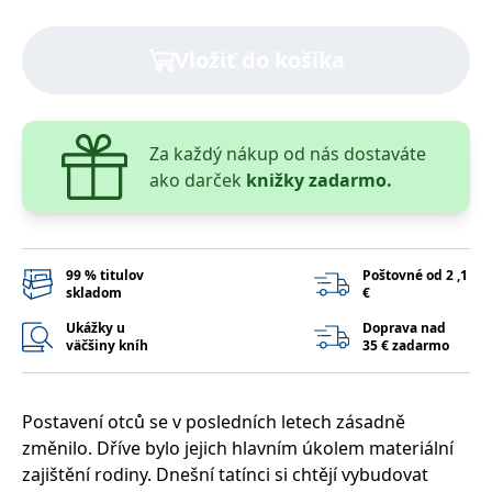
lidmi a roboty.
To je pro web
přínosné, aby
Google Privacy Policy
Vložiť do košíka
bylo možné
podávat platné
zprávy o
používání
jejich
webových
stránek.
Za každý nákup od nás dostaváte
ako darček
knižky zadarmo.
PHPSESSID
Zavřením
Cookie
PHP.net
prohlížeče
generovaný
www.bambook.cz
aplikacemi
založenými na
jazyce PHP.
Toto je
univerzální
99 % titulov
Poštovné od 2 ,1
identifikátor
skladom
€
používaný k
udržování
Ukážky u
Doprava nad
proměnných
väčšiny kníh
35 € zadarmo
relací uživatelů.
Obvykle se
jedná o
náhodně
vygenerované
Postavení otců se v posledních letech zásadně
číslo, jeho
použití může
změnilo. Dříve bylo jejich hlavním úkolem materiální
být specifické
pro daný web,
zajištění rodiny. Dnešní tatínci si chtějí vybudovat
ale dobrým