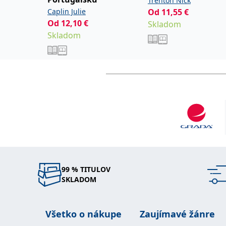
Trenton Nick
Caplin Julie
Od
11,55
€
Od
12,10
€
Skladom
Skladom
99 % TITULOV
SKLADOM
Všetko o nákupe
Zaujímavé žánre