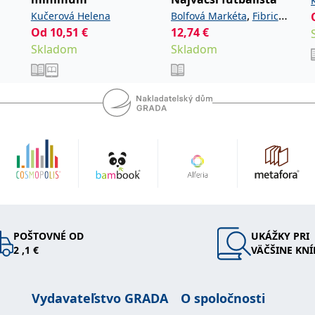
,
Kučerová Helena
Bolfová Markéta
Fibrich
Od
10,51
€
12,74
€
Lukáš
Skladom
Skladom
POŠTOVNÉ OD
UKÁŽKY PRI
2 ,1 €
VÄČŠINE KNÍ
Vydavateľstvo GRADA
O spoločnosti