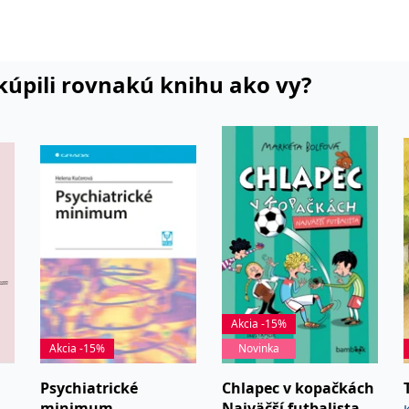
i kúpili rovnakú knihu ako vy?
Akcia -15%
Akcia -15%
Novinka
Psychiatrické
Chlapec v kopačkách
minimum
Najväčší futbalista