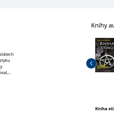
Knihy a
státech
 styku
dy
ého
 třiceti
Kniha st