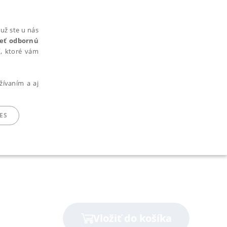
už ste u nás
rieť odbornú
cí, ktoré vám
žívaním a aj
ES
ARADENÉ SÚBORY
Vložiť do košíka
ie nie je možné webové stránky správne používať.