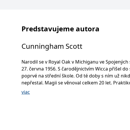
Predstavujeme autora
Cunningham Scott
Narodil se v Royal Oak v Michiganu ve Spojených 
27. června 1956. S čarodějnictvím Wicca přišel do
poprvé na střední škole. Od té doby s ním už nik
nepřestal. Magii se věnoval celkem 20 let. Praktikoval,
zkoumal a pak také psal o všem, co se během sv
viac
magického vývoje naučil. Je podepsán pod více než
knihami. Zemřel 28. března 1993.