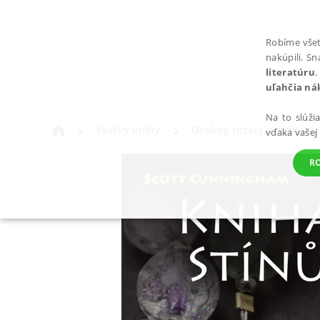
Robíme všet
nakúpili. S
literatúru
.
uľahčia ná
Na to slúži
Všetky knihy
Osobný rozvoj a poznanie
vďaka vašej
R
POTREBNÉ
Nevyhnutné súbory cookie umožňujú základné funkcie webovej st