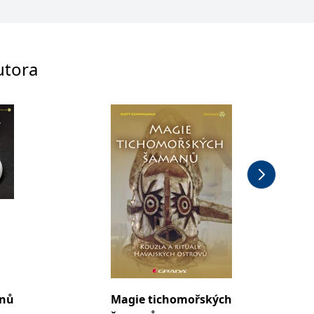
utora
ínů
Magie tichomořských
Technik