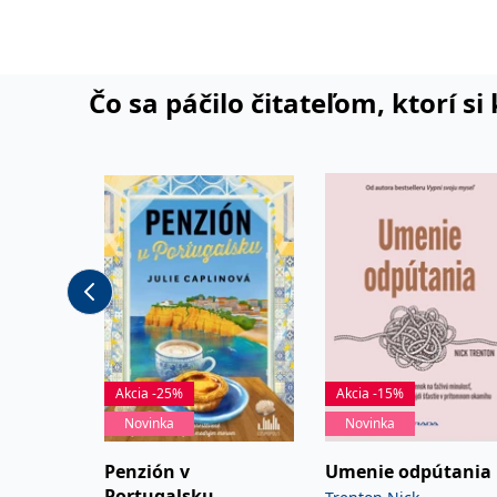
Čo sa páčilo čitateľom, ktorí s
Akcia -25%
Akcia -15%
Novinka
Novinka
Penzión v
Umenie odpútania
Portugalsku