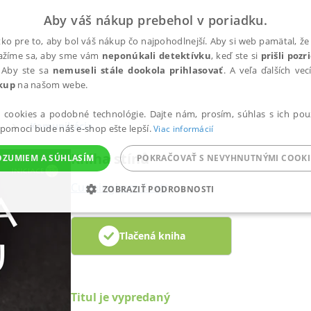
Aby váš nákup prebehol v poriadku.
ko pre to, aby bol váš nákup čo najpohodlnejší. Aby si web pamätal, že 
nažíme sa, aby sme vám
neponúkali detektívku
, keď ste si
prišli poz
 Aby ste sa
nemuseli stále dookola prihlasovať
. A veľa ďalších ve
kup
na našom webe.
a cookies a podobné technológie. Dajte nám, prosím, súhlas s ich pou
Komunikácia
 pomoci bude náš e-shop ešte lepší.
Viac informácií
Kniha stínů
OZUMIEM A SÚHLASÍM
POKRAČOVAŤ S NEVYHNUTNÝMI COOKI
Cunningham Scott
ZOBRAZIŤ PODROBNOSTI
ANALYTICKÉ
MARKETINGOVÉ
FUNKČNÉ
NEZ
Tlačená kniha
Potrebné
Analytické
Marketingové
Funkčné
Nezaradené súbory
Titul je vypredaný
ránky, ako je prihlásenie používateľa a správa účtu. Bez nevyhnutných súborov cook