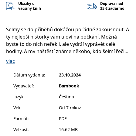
příkladem je
Ukážky u
Doprava nad
udržování
väčšiny kníh
35 € zadarmo
přihlášeného
stavu uživatele
mezi
stránkami.
Šelmy se do příběhů dokážou pořádně zakousnout. A
CookieConsent
1 rok
Tento soubor
Cybot A/S
ty nejlepší historky vám uloví na počkání. Možná
cookie ukládá
www.bambook.cz
stav souhlasu
byste to do nich neřekli, ale vydrží vyprávět celé
uživatele se
soubory cookie
hodiny. A my naštěstí známe někoho, kdo šelmí řeči
pro aktuální
rozumí.
doménu.
viac
O svém vypravěčském talentu vás přesvědčí šelmy
G_ENABLED_IDPS
1 rok 1
Slouží k
Google LLC
měsíc
přihlášení
.www.grada.sk
z celého světa – třeba neposedná opička kynkažu,
Dátum vydania
:
23.10.2024
pomocí Google
mlsný nosál nebo fretčí tanečnice, bez kterých se
receive-cookie-
.doubleclick.net
6 měsíců
Tento soubor
Vydavateľ
:
Bambook
neobejde žádný fotbalový zápas.
deprecation
cookie se
používá pro
Jazyk
:
Čeština
signál majiteli
webových
stránek o
Věk
:
Od 7 rokov
depreciaci
souborů
Formát
:
PDF
cookie, které
systém přijímá,
a zajištění
Veľkosť
:
16.62 MB
souladu a
přizpůsobivosti