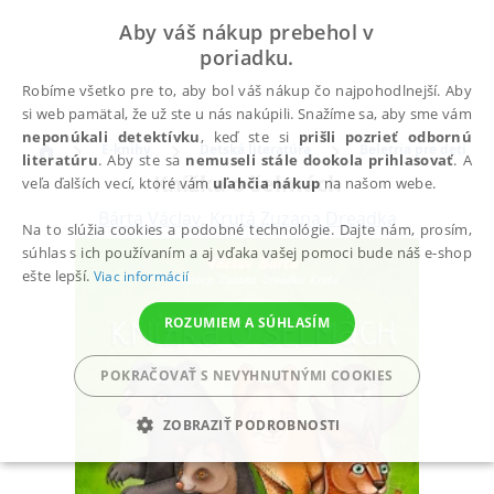
Aby váš nákup prebehol v
poriadku.
Robíme všetko pre to, aby bol váš nákup čo najpohodlnejší. Aby
si web pamätal, že už ste u nás nakúpili. Snažíme sa, aby sme vám
neponúkali detektívku
, keď ste si
prišli pozrieť odbornú
E-knihy
Detská literatúra
Beletria pre deti
literatúru
. Aby ste sa
nemuseli stále dookola prihlasovať
. A
Knížka o šelmách
veľa ďalších vecí, ktoré vám
uľahčia nákup
na našom webe.
Bárta Václav
,
Krutá Zuzana Dreadka
Na to slúžia cookies a podobné technológie. Dajte nám, prosím,
súhlas s ich používaním a aj vďaka vašej pomoci bude náš e-shop
ešte lepší.
Viac informácií
ROZUMIEM A SÚHLASÍM
POKRAČOVAŤ S NEVYHNUTNÝMI COOKIES
ZOBRAZIŤ PODROBNOSTI
POTREBNÉ
ANALYTICKÉ
MARKETINGOVÉ