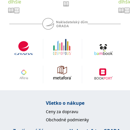
dlhšie
dlhši
Microsoftu široce
Corporation
používán jako jedinečný
.bing.com
identifikátor uživatele.
Lze jej nastavit pomocí
vložených skriptů
Microsoft. Široce se věří,
že se synchronizuje s
mnoha různými
doménami společnosti
Microsoft, což umožňuje
sledování uživatelů.
_fbp
3 měsíce
Používá Facebook k
Meta Platform
poskytování řady
Inc.
reklamních produktů,
.grada.sk
jako je nabízení cen v
reálném čase od
inzerentů třetích stran
_uetsid
1 den
Tento soubor cookie
Microsoft
používá společnost Bing
Corporation
k určení, jaké reklamy by
.grada.sk
se měly zobrazovat a
které by mohly být
relevantní pro
Všetko o nákupe
koncového uživatele,
který si prohlíží web.
Ceny za dopravu
SRM_B
1 rok
Toto je cookie první
Microsoft
Obchodné podmienky
strany společnosti
Corporation
Microsoft MSN, které
.c.bing.com
zajišťuje správné