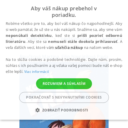
Aby váš nákup prebehol v
poriadku.
Robíme všetko pre to, aby bol váš nákup čo najpohodlnejší. Aby
si web pamätal, že už ste u nás nakúpili. Snažíme sa, aby sme vám
neponúkali detektívku
, keď ste si
prišli pozrieť odbornú
Všetky knihy
Detská literatúra
Beletria pre de
literatúru
. Aby ste sa
nemuseli stále dookola prihlasovať
. A
Kočičí král
veľa ďalších vecí, ktoré vám
uľahčia nákup
na našom webe.
Boučková Martina
,
Filip Navrátilová Pavla
Na to slúžia cookies a podobné technológie. Dajte nám, prosím,
súhlas s ich používaním a aj vďaka vašej pomoci bude náš e-shop
ešte lepší.
Viac informácií
ROZUMIEM A SÚHLASÍM
POKRAČOVAŤ S NEVYHNUTNÝMI COOKIES
ZOBRAZIŤ PODROBNOSTI
POTREBNÉ
ANALYTICKÉ
MARKETINGOVÉ