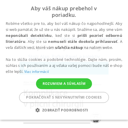
Aby váš nákup prebehol v
poriadku.
Robíme všetko pre to, aby bol váš nákup čo najpohodlnejší. Aby
si web pamätal, že už ste u nás nakúpili. Snažíme sa, aby sme vám
neponúkali detektívku
, keď ste si
prišli pozrieť odbornú
Všetky knihy
Zdravotníctvo
Lekárske odbory
literatúru
. Aby ste sa
nemuseli stále dookola prihlasovať
. A
Komplikace v plicní chirurgii
veľa ďalších vecí, ktoré vám
uľahčia nákup
na našom webe.
Stolz Alan
,
Pafko Pavel
,
a kolektiv
Na to slúžia cookies a podobné technológie. Dajte nám, prosím,
súhlas s ich používaním a aj vďaka vašej pomoci bude náš e-shop
ešte lepší.
Viac informácií
ROZUMIEM A SÚHLASÍM
POKRAČOVAŤ S NEVYHNUTNÝMI COOKIES
ZOBRAZIŤ PODROBNOSTI
POTREBNÉ
ANALYTICKÉ
MARKETINGOVÉ