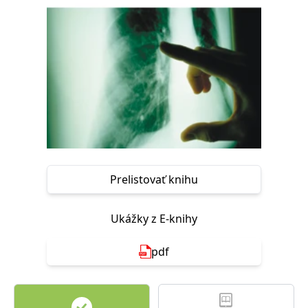
FUNKČNÉ
NEZARADENÉ SÚBORY
Potrebné
Analytické
Marketingové
Funkčné
Nezaradené súbory
Nevyhnutné súbory cookie umožňujú základné funkcie webovej stránky,
ako je prihlásenie používateľa a správa účtu. Bez nevyhnutných súborov
cookie nie je možné webové stránky správne používať.
Poskytovateľ /
Platnosť
Názov
Popis
Doména
končí
Prelistovať knihu
ASP.NET_SessionId
Zavřením
Tento soubor
Microsoft
prohlížeče
cookie
Corporation
zachovává stav
www.grada.sk
Ukážky z E-knihy
relace
návštěvníka
napříč
požadavky na
pdf
stránku.
__cf_bm
30 minut
Tento soubor
Cloudflare Inc.
cookie se
.heureka.cz
používá k
rozlišení mezi