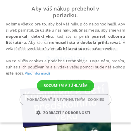
Aby váš nákup prebehol v
poriadku.
Robíme všetko pre to, aby bol váš nákup čo najpohodlnejší. Aby
si web pamätal, že už ste u nás nakúpili. Snažíme sa, aby sme vám
neponúkali detektívku
, keď ste si
prišli pozrieť odbornú
Všetky knihy
Psychológia a pedagogika
Peda
literatúru
. Aby ste sa
nemuseli stále dookola prihlasovať
. A
Komunikace dětí předškolního věku
veľa ďalších vecí, ktoré vám
uľahčia nákup
na našom webe.
Bytešníková Ilona
Na to slúžia cookies a podobné technológie. Dajte nám, prosím,
súhlas s ich používaním a aj vďaka vašej pomoci bude náš e-shop
ešte lepší.
Viac informácií
ROZUMIEM A SÚHLASÍM
POKRAČOVAŤ S NEVYHNUTNÝMI COOKIES
ZOBRAZIŤ PODROBNOSTI
POTREBNÉ
ANALYTICKÉ
MARKETINGOVÉ