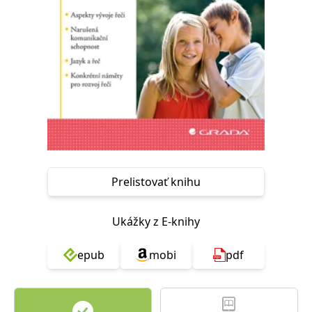
FUNKČNÉ
NEZARADENÉ SÚBORY
Potrebné
Analytické
Marketingové
Funkčné
Nezaradené súbory
Nevyhnutné súbory cookie umožňujú základné funkcie webovej stránky,
ako je prihlásenie používateľa a správa účtu. Bez nevyhnutných súborov
cookie nie je možné webové stránky správne používať.
Poskytovateľ /
Platnosť
Názov
Popis
Doména
končí
Prelistovať knihu
ASP.NET_SessionId
Zavřením
Tento soubor
Microsoft
prohlížeče
cookie
Corporation
zachovává stav
www.grada.sk
Ukážky z E-knihy
relace
návštěvníka
napříč
požadavky na
epub
mobi
pdf
stránku.
__cf_bm
30 minut
Tento soubor
Cloudflare Inc.
cookie se
.heureka.cz
používá k
rozlišení mezi