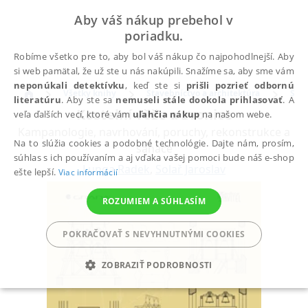
Aby váš nákup prebehol v
poriadku.
Robíme všetko pre to, aby bol váš nákup čo najpohodlnejší. Aby
si web pamätal, že už ste u nás nakúpili. Snažíme sa, aby sme vám
neponúkali detektívku
, keď ste si
prišli pozrieť odbornú
Všetky knihy
Stavebníctvo a architektúra
Stav
literatúru
. Aby ste sa
nemuseli stále dookola prihlasovať
. A
Kostelní věže a zvonice
veľa ďalších vecí, ktoré vám
uľahčia nákup
na našom webe.
Kampanologie, navrhování, poruchy, rekonstrukce a
Na to slúžia cookies a podobné technológie. Dajte nám, prosím,
sanace
súhlas s ich používaním a aj vďaka vašej pomoci bude náš e-shop
Lunga Radek
,
Solař Jaroslav
ešte lepší.
Viac informácií
ROZUMIEM A SÚHLASÍM
POKRAČOVAŤ S NEVYHNUTNÝMI COOKIES
ZOBRAZIŤ PODROBNOSTI
POTREBNÉ
ANALYTICKÉ
MARKETINGOVÉ