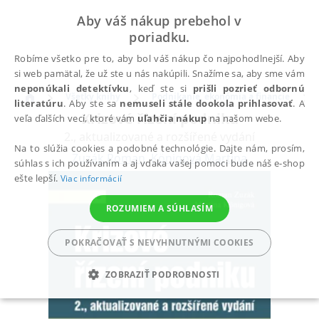
Aby váš nákup prebehol v
poriadku.
Robíme všetko pre to, aby bol váš nákup čo najpohodlnejší. Aby
si web pamätal, že už ste u nás nakúpili. Snažíme sa, aby sme vám
neponúkali detektívku
, keď ste si
prišli pozrieť odbornú
Všetky knihy
Podnikanie, ekonómia a financie
literatúru
. Aby ste sa
nemuseli stále dookola prihlasovať
. A
Krizové řízení podniku
veľa ďalších vecí, ktoré vám
uľahčia nákup
na našom webe.
2., aktualizované a rozšířené vydání
Na to slúžia cookies a podobné technológie. Dajte nám, prosím,
Zuzák Roman
,
Königová Martina
súhlas s ich používaním a aj vďaka vašej pomoci bude náš e-shop
ešte lepší.
Viac informácií
ROZUMIEM A SÚHLASÍM
POKRAČOVAŤ S NEVYHNUTNÝMI COOKIES
ZOBRAZIŤ PODROBNOSTI
POTREBNÉ
ANALYTICKÉ
MARKETINGOVÉ