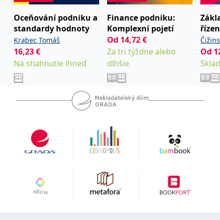
uid
.adform.net
2 měsíce
Tento soubor cookie
poskytuje jednoznačně
Oceňování podniku a
Finance podniku:
Zákl
přiřazené strojově
standardy hodnoty
Komplexní pojetí
říze
generované ID uživatele
a shromažďuje údaje o
Od
14,72
€
,
Krabec Tomáš
Vochozka Marek
kolektív
Čižin
aktivitě na webu. Tato
data mohou být
16,23
€
Za tri týždne alebo
Od
1
a
odeslána k analýze a
Na stiahnutie ihneď
dlhšie
Skla
hlášení třetí straně.