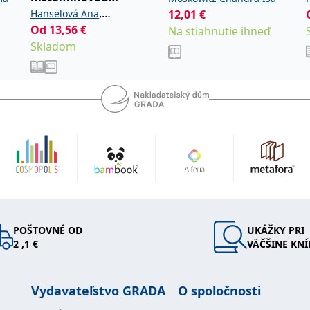
intoleranci
,
Hanselová Ana
12,01
€
Od
13,56
€
Neumannová Melina
Na stiahnutie ihneď
Skladom
POŠTOVNÉ OD
UKÁŽKY PRI
2 ,1 €
VÄČŠINE KNÍ
Vydavateľstvo GRADA
O spoločnosti