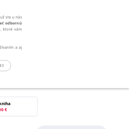
už ste u nás
rieť odbornú
cí, ktoré vám
žívaním a aj
ES
ARADENÉ SÚBORY
kniha
10
€
ie nie je možné webové stránky správne používať.