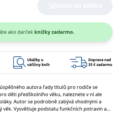
Vložiť do košíka
áte ako darček
knižky zadarmo.
 bylo možné podávat platné zprávy o používání jejich webových
užívaný k udržování proměnných relací uživatelů. Obvykle se
rým příkladem je udržování přihlášeného stavu uživatele mezi
Ukážky u
Doprava nad
Google Privacy Policy
väčšiny kníh
35 € zadarmo
úspěšného autora řady titulů pro rodiče se
ie, které systém přijímá, a zajištění souladu a přizpůsobivosti
o děti předškolního věku, naleznete v ní ale
školáky. Autor se podrobně zabývá vhodnými a
 věk. Vysvětluje podstatu funkčních potravin a
í a vznik obezity. Jistě oceníte také praktické rady
Platnosť končí
Popis
 jako jsou bolesti bříška, zácpa a průjem.
1 rok 1 měsíc
1 rok 1 měsíc
u pro interní analýzu.
í aktivit na webu.