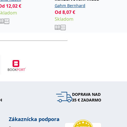
Od
12,02
€
Gahm Bernhard
8,40
€
Od
8,07
€
Skladom
Na stia
Skladom
DOPRAVA NAD
H
35 € ZADARMO
Zákaznícka podpora