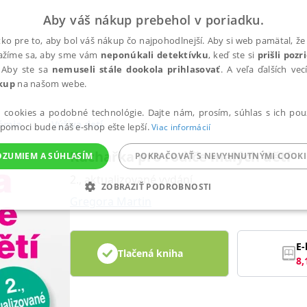
Aby váš nákup prebehol v poriadku.
ko pre to, aby bol váš nákup čo najpohodlnejší. Aby si web pamätal, že 
nažíme sa, aby sme vám
neponúkali detektívku
, keď ste si
prišli poz
 Aby ste sa
nemuseli stále dookola prihlasovať
. A veľa ďalších ve
kup
na našom webe.
a cookies a podobné technológie. Dajte nám, prosím, súhlas s ich pou
nómia
Výživa detí
 pomoci bude náš e-shop ešte lepší.
Viac informácií
Kuchařka pro rodiče malých dětí
OZUMIEM A SÚHLASÍM
POKRAČOVAŤ S NEVYHNUTNÝMI COOKI
2., aktualizované vydání
ZOBRAZIŤ PODROBNOSTI
Gregora Martin
ANALYTICKÉ
MARKETINGOVÉ
FUNKČNÉ
NEZ
E-
Tlačená kniha
8,
Potrebné
Analytické
Marketingové
Funkčné
Nezaradené súbory
ránky, ako je prihlásenie používateľa a správa účtu. Bez nevyhnutných súborov cook