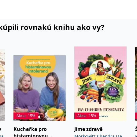
Komise pro rodinu a rovné
u ČR. Občasně píše básně a tvoří
i kúpili rovnakú knihu ako vy?
Akcia -15%
Akcia -15%
y
Kuchařka pro
Jíme zdravě
histaminovou
ma
Moskowitz Chandra Isa