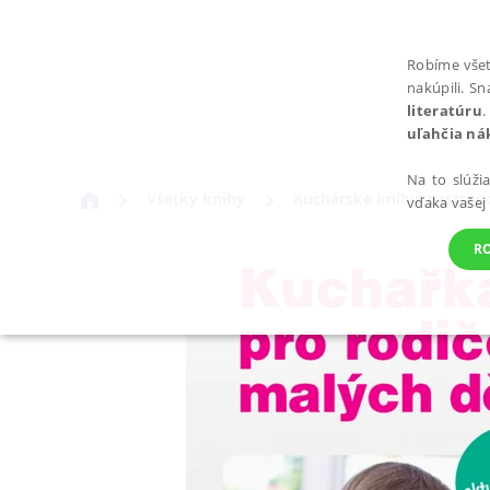
Robíme všet
nakúpili. S
literatúru
.
uľahčia ná
Na to slúži
Všetky knihy
Kuchárske knihy, gastro
vďaka vašej
R
POTREBNÉ
Nevyhnutné súbory cookie umožňujú základné funkcie webovej st