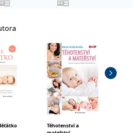
utora
děťátko
Těhotenství a
Nová k
mateřství
těhoten