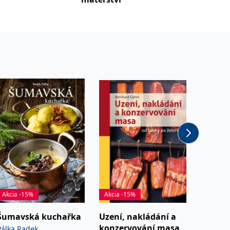
mateřs
Akcia -15%
Akcia -15%
Akcia -
Šumavská kuchařka
Uzení, nakládání a
Ispirat
konzervování masa
Pálka Radek
Rossi Al