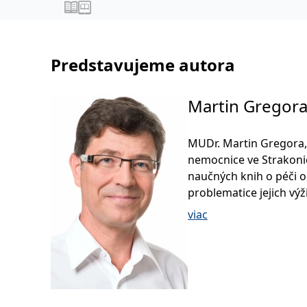
Predstavujeme autora
Martin Gregor
MUDr. Martin Gregora,
nemocnice ve Strakonic
naučných knih o péči o
problematice jejich výži
viac
Pravidelně přispívá do
portály, ale i do odbor
profesní i rodičovské z
V rámci poslaneckého 