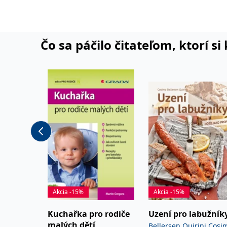
Zdravotního výboru a 
příležitosti Parlament
dřevěné skulptury.
Čo sa páčilo čitateľom, ktorí s
Akcia -15%
Akcia -15%
Kuchařka pro rodiče
Uzení pro labužník
malých dětí
Bellersen Quirini Cosi