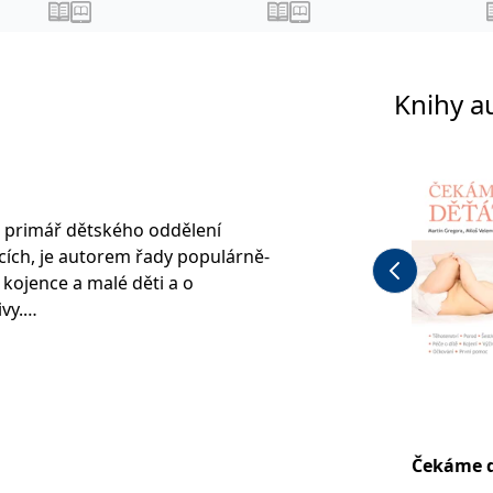
Knihy a
a
 primář dětského oddělení
ích, je autorem řady populárně-
 kojence a malé děti a o
vy.
 časopisů pro rodiče, na internetové
ných periodik. V textech zúročuje své
kušenosti.
Čekáme 
mandátu působil jako člen