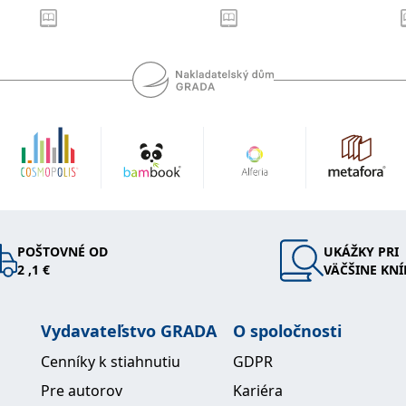
POŠTOVNÉ OD
UKÁŽKY PRI
2 ,1 €
VÄČŠINE KNÍ
Vydavateľstvo GRADA
O spoločnosti
Cenníky k stiahnutiu
GDPR
Pre autorov
Kariéra