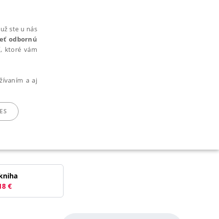
už ste u nás
rieť odbornú
cí, ktoré vám
žívaním a aj
ES
ARADENÉ SÚBORY
kniha
18
€
ie nie je možné webové stránky správne používať.