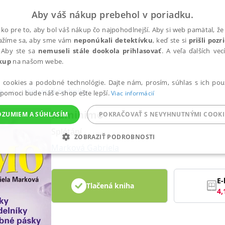
Aby váš nákup prebehol v poriadku.
ko pre to, aby bol váš nákup čo najpohodlnejší. Aby si web pamätal, že 
nažíme sa, aby sme vám
neponúkali detektívku
, keď ste si
prišli poz
 Aby ste sa
nemuseli stále dookola prihlasovať
. A veľa ďalších ve
kup
na našom webe.
a cookies a podobné technológie. Dajte nám, prosím, súhlas s ich pou
e
Výtvarné techniky
 pomoci bude náš e-shop ešte lepší.
Viac informácií
Kumihimo
OZUMIEM A SÚHLASÍM
POKRAČOVAŤ S NEVYHNUTNÝMI COOKI
Splétání
ZOBRAZIŤ PODROBNOSTI
Marková Gabriela
ANALYTICKÉ
MARKETINGOVÉ
FUNKČNÉ
NEZ
E-
Tlačená kniha
4,
Potrebné
Analytické
Marketingové
Funkčné
Nezaradené súbory
ránky, ako je prihlásenie používateľa a správa účtu. Bez nevyhnutných súborov cook