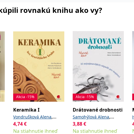
i kúpili rovnakú knihu ako vy?
Akcia -15%
Akcia -15%
Keramika I
Drátované drobnosti
,
,
Vondrušková Alena
Samohýlová Alena
4,74
€
,
3,88
€
Pošustová Marcela
Vondrušková Alena
Na stiahnutie ihneď
Na stiahnutie ihneď
Placáková Eta