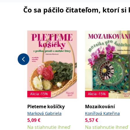
Čo sa páčilo čitateľom, ktorí s
Akcia -15%
Akcia -15%
Pleteme košíčky
Mozaikování
Marková Gabriela
Konířová Kateřina
5,09
€
5,57
€
Na stiahnutie ihneď
Na stiahnutie ihneď