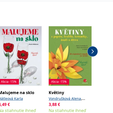
Akcia -15%
Akcia -15%
Akcia -
Malujeme na sklo
Květiny
Svíčky
,
Hátleová Karla
Vondrušková Alena
Šabatka 
4,49
€
3,88
€
,
a
4,18
€
Samohýlová Alena
Na stiahnutie ihneď
kolektiv
Na stiahnutie ihneď
Na stia