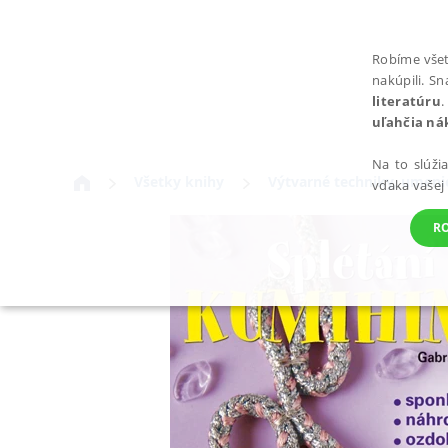
Robíme všet
nakúpili. S
literatúru
.
uľahčia ná
Na to slúži
Všetky knihy
Výtvarné techniky, umeni
vďaka vašej
R
POTREBNÉ
Nevyhnutné súbory cookie umožňujú základné funkcie webovej st