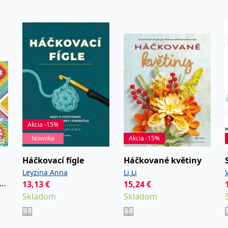
 k poskytování řady reklamních produktů, jako je nabízení cen v reálném čase od inzer
kie používá společnost Bing k určení, jaké reklamy by se měly zobrazovat a které by mo
rvní strany společnosti Microsoft MSN, které zajišťuje správné fungování této webové s
ie je v Microsoftu široce používán jako jedinečný identifikátor uživatele. Lze jej nasta
 mnoha různými doménami společnosti Microsoft, což umožňuje sledování uživatelů.
Akcia -15%
okie nastavuje společnost Doubleclick a provádí informace o tom, jak koncový uživate
idět před návštěvou uvedeného webu.
Novinka
Akcia -15%
ohlížeč uživatele podporuje soubory cookie.
Háčkovací fígle
Háčkované květiny
Leyzina Anna
Li Li
okie poskytuje jednoznačně přiřazené strojově generované ID uživatele a shromažďuje
 třetí straně.
n
13,13
€
15,24
€
Skladom
Skladom