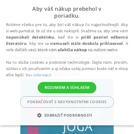
Aby váš nákup prebehol v
poriadku.
Robíme všetko pre to, aby bol váš nákup čo najpohodlnejší. Aby
si web pamätal, že už ste u nás nakúpili. Snažíme sa, aby sme vám
neponúkali detektívku
, keď ste si
prišli pozrieť odbornú
Všetky knihy
Osobný rozvoj a poznanie
Komun
literatúru
. Aby ste sa
nemuseli stále dookola prihlasovať
. A
Kundaliní jóga jako cesta duše
veľa ďalších vecí, ktoré vám
uľahčia nákup
na našom webe.
Obratel za obratlem k pochopení psychosomatiky
Na to slúžia cookies a podobné technológie. Dajte nám, prosím,
páteře
súhlas s ich používaním a aj vďaka vašej pomoci bude náš e-shop
Singh Satya
ešte lepší.
Viac informácií
ROZUMIEM A SÚHLASÍM
POKRAČOVAŤ S NEVYHNUTNÝMI COOKIES
ZOBRAZIŤ PODROBNOSTI
POTREBNÉ
ANALYTICKÉ
MARKETINGOVÉ