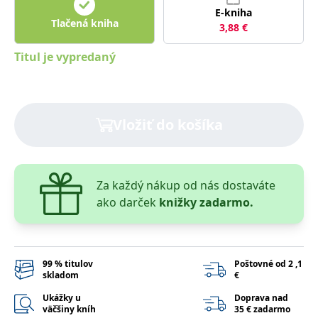
lidmi a roboty.
E-kniha
To je pro web
Tlačená kniha
přínosné, aby
3,88
€
Google Privacy Policy
bylo možné
podávat platné
Titul je vypredaný
zprávy o
používání
jejich
webových
stránek.
PHPSESSID
Zavřením
Cookie
PHP.net
Vložiť do košíka
prohlížeče
generovaný
www.bambook.cz
aplikacemi
založenými na
jazyce PHP.
Toto je
univerzální
Za každý nákup od nás dostaváte
identifikátor
používaný k
ako darček
knižky zadarmo.
udržování
proměnných
relací uživatelů.
Obvykle se
jedná o
náhodně
99 % titulov
Poštovné od 2 ,1
vygenerované
číslo, jeho
skladom
€
použití může
být specifické
Ukážky u
Doprava nad
pro daný web,
väčšiny kníh
35 € zadarmo
ale dobrým