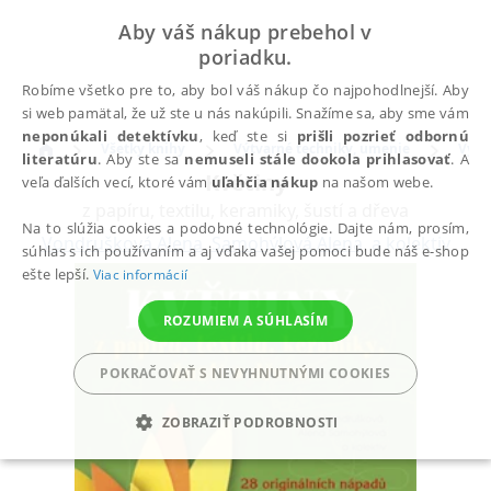
Aby váš nákup prebehol v
poriadku.
Robíme všetko pre to, aby bol váš nákup čo najpohodlnejší. Aby
si web pamätal, že už ste u nás nakúpili. Snažíme sa, aby sme vám
neponúkali detektívku
, keď ste si
prišli pozrieť odbornú
Všetky knihy
Výtvarné techniky, umenie
Výtv
literatúru
. Aby ste sa
nemuseli stále dookola prihlasovať
. A
Květiny
veľa ďalších vecí, ktoré vám
uľahčia nákup
na našom webe.
z papíru, textilu, keramiky, šustí a dřeva
Na to slúžia cookies a podobné technológie. Dajte nám, prosím,
Vondrušková Alena
,
Samohýlová Alena
,
a kolektiv
súhlas s ich používaním a aj vďaka vašej pomoci bude náš e-shop
ešte lepší.
Viac informácií
ROZUMIEM A SÚHLASÍM
POKRAČOVAŤ S NEVYHNUTNÝMI COOKIES
ZOBRAZIŤ PODROBNOSTI
POTREBNÉ
ANALYTICKÉ
MARKETINGOVÉ