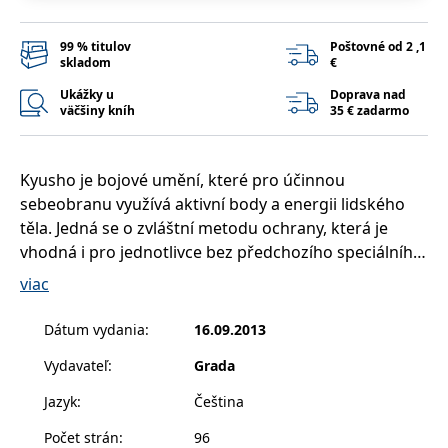
příkladem je
udržování
přihlášeného
99 % titulov
Poštovné od 2 ,1
stavu uživatele
skladom
€
mezi
stránkami.
Ukážky u
Doprava nad
CookieConsent
1 rok
Tento soubor
Cybot A/S
väčšiny kníh
35 € zadarmo
cookie ukládá
www.bambook.cz
stav souhlasu
uživatele se
soubory cookie
Kyusho je bojové umění, které pro účinnou
pro aktuální
doménu.
sebeobranu využívá aktivní body a energii lidského
G_ENABLED_IDPS
1 rok 1
Slouží k
Google LLC
těla. Jedná se o zvláštní metodu ochrany, která je
měsíc
přihlášení
.www.grada.sk
pomocí Google
vhodná i pro jednotlivce bez předchozího speciálního
tréninku. Použití vitálních (aktivních, energetických)
receive-cookie-
.doubleclick.net
6 měsíců
Tento soubor
viac
deprecation
cookie se
bodů má na protivníka silně paralyzující vliv, aniž by
používá pro
signál majiteli
od obránce vyžadovalo velkou fyzickou sílu. Je to
Dátum vydania
:
16.09.2013
webových
jednoduchá metoda, jejíž základy se může naučit
stránek o
depreciaci
Vydavateľ
:
Grada
každý.
souborů
cookie, které
Autor knihy je držitelem mezinárodní instruktorské
Jazyk
:
Čeština
systém přijímá,
licence kyusho jutsu. Zájemcům o sebeobranu a
a zajištění
souladu a
Počet strán
:
96
bojová umění názorně vysvětluje, co to jsou vitální
přizpůsobivosti