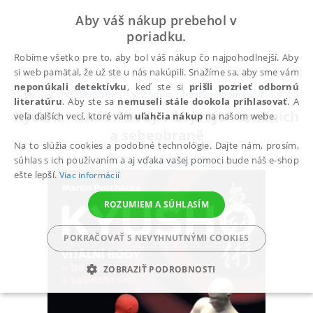
Aby váš nákup prebehol v
poriadku.
Robíme všetko pre to, aby bol váš nákup čo najpohodlnejší. Aby
si web pamätal, že už ste u nás nakúpili. Snažíme sa, aby sme vám
neponúkali detektívku
, keď ste si
prišli pozrieť odbornú
Všetky knihy
Šport, zdravie a životný štýl
Špor
literatúru
. Aby ste sa
nemuseli stále dookola prihlasovať
. A
Kyusho - Vitální body v bojových uměních
veľa ďalších vecí, ktoré vám
uľahčia nákup
na našom webe.
a sebeobraně
Na to slúžia cookies a podobné technológie. Dajte nám, prosím,
Procházka Martin
súhlas s ich používaním a aj vďaka vašej pomoci bude náš e-shop
ešte lepší.
Viac informácií
ROZUMIEM A SÚHLASÍM
POKRAČOVAŤ S NEVYHNUTNÝMI COOKIES
ZOBRAZIŤ PODROBNOSTI
POTREBNÉ
ANALYTICKÉ
MARKETINGOVÉ