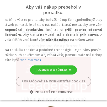
Aby váš nákup prebehol v
poriadku.
Robíme všetko pre to, aby bol váš nákup čo najpohodlnejší. Aby
si web pamätal, že už ste u nás nakúpili. Snažíme sa, aby sme vám
neponúkali detektívku
, keď ste si
prišli pozrieť odbornú
Všetky knihy
Podnikanie, ekonómia a financie
literatúru
. Aby ste sa
nemuseli stále dookola prihlasovať
. A
Leadership
veľa ďalších vecí, ktoré vám
uľahčia nákup
na našom webe.
Lídrem jednoduše a přirozeně
Na to slúžia cookies a podobné technológie. Dajte nám, prosím,
Radcliffe Steve
súhlas s ich používaním a aj vďaka vašej pomoci bude náš e-shop
ešte lepší.
Viac informácií
ROZUMIEM A SÚHLASÍM
POKRAČOVAŤ S NEVYHNUTNÝMI COOKIES
ZOBRAZIŤ PODROBNOSTI
POTREBNÉ
ANALYTICKÉ
MARKETINGOVÉ