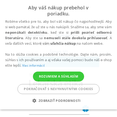
Aby váš nákup prebehol v
poriadku.
Robíme všetko pre to, aby bol váš nákup čo najpohodlnejší. Aby
si web pamätal, že už ste u nás nakúpili. Snažíme sa, aby sme vám
neponúkali detektívku
, keď ste si
prišli pozrieť odbornú
Všetky knihy
Zdravotníctvo
Manažment, jazy
literatúru
. Aby ste sa
nemuseli stále dookola prihlasovať
. A
Lékařská etika
veľa ďalších vecí, ktoré vám
uľahčia nákup
na našom webe.
Šimek Jiří
Na to slúžia cookies a podobné technológie. Dajte nám, prosím,
súhlas s ich používaním a aj vďaka vašej pomoci bude náš e-shop
ešte lepší.
Viac informácií
ROZUMIEM A SÚHLASÍM
POKRAČOVAŤ S NEVYHNUTNÝMI COOKIES
ZOBRAZIŤ PODROBNOSTI
POTREBNÉ
ANALYTICKÉ
MARKETINGOVÉ