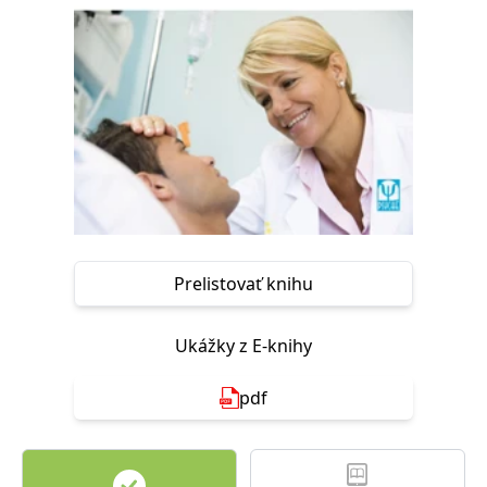
FUNKČNÉ
NEZARADENÉ SÚBORY
Potrebné
Analytické
Marketingové
Funkčné
Nezaradené súbory
Nevyhnutné súbory cookie umožňujú základné funkcie webovej stránky,
ako je prihlásenie používateľa a správa účtu. Bez nevyhnutných súborov
cookie nie je možné webové stránky správne používať.
Poskytovateľ /
Platnosť
Názov
Popis
Doména
končí
Prelistovať knihu
ASP.NET_SessionId
Zavřením
Tento soubor
Microsoft
prohlížeče
cookie
Corporation
zachovává stav
www.grada.sk
Ukážky z E-knihy
relace
návštěvníka
napříč
požadavky na
pdf
stránku.
__cf_bm
30 minut
Tento soubor
Cloudflare Inc.
cookie se
.heureka.cz
používá k
rozlišení mezi