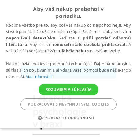
Aby váš nákup prebehol v
poriadku.
Robíme všetko pre to, aby bol váš nákup čo najpohodlnejší. Aby
si web pamätal, že už ste u nás nakúpili. Snažíme sa, aby sme vám
neponúkali detektívku
, keď ste si
prišli pozrieť odbornú
Všetky knihy
Psychológia a pedagogika
Psych
literatúru
. Aby ste sa
nemuseli stále dookola prihlasovať
. A
Lékařská psychologie v praxi
veľa ďalších vecí, ktoré vám
uľahčia nákup
na našom webe.
Beran Jiří
Na to slúžia cookies a podobné technológie. Dajte nám, prosím,
súhlas s ich používaním a aj vďaka vašej pomoci bude náš e-shop
ešte lepší.
Viac informácií
ROZUMIEM A SÚHLASÍM
POKRAČOVAŤ S NEVYHNUTNÝMI COOKIES
ZOBRAZIŤ PODROBNOSTI
POTREBNÉ
ANALYTICKÉ
MARKETINGOVÉ