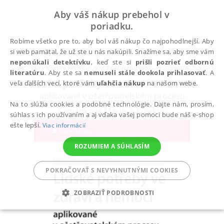
Aby váš nákup prebehol v
poriadku.
Robíme všetko pre to, aby bol váš nákup čo najpohodlnejší. Aby
si web pamätal, že už ste u nás nakúpili. Snažíme sa, aby sme vám
neponúkali detektívku
, keď ste si
prišli pozrieť odbornú
Všetky knihy
Zdravotníctvo
Sestra
Teor
literatúru
. Aby ste sa
nemuseli stále dookola prihlasovať
. A
Lidské potřeby ve zdraví a nemoci
veľa ďalších vecí, ktoré vám
uľahčia nákup
na našom webe.
aplikované v ošetřovatelském procesu
Na to slúžia cookies a podobné technológie. Dajte nám, prosím,
Šamánková Marie
,
a kolektiv
súhlas s ich používaním a aj vďaka vašej pomoci bude náš e-shop
ešte lepší.
Viac informácií
ROZUMIEM A SÚHLASÍM
POKRAČOVAŤ S NEVYHNUTNÝMI COOKIES
ZOBRAZIŤ PODROBNOSTI
POTREBNÉ
ANALYTICKÉ
MARKETINGOVÉ