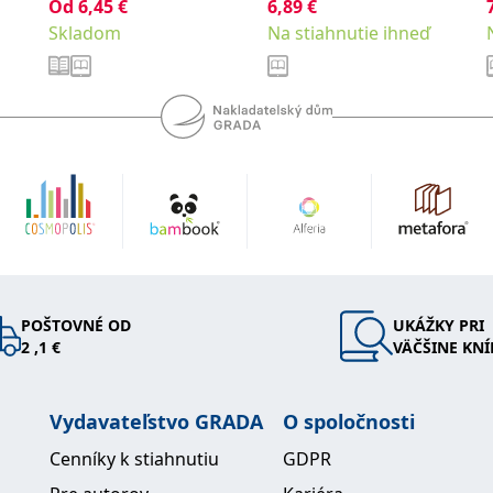
koncentraci
Od
6,45
€
6,89
€
Skladom
Na stiahnutie ihneď
POŠTOVNÉ OD
UKÁŽKY PRI
2 ,1 €
VÄČŠINE KNÍ
Vydavateľstvo GRADA
O spoločnosti
Cenníky k stiahnutiu
GDPR