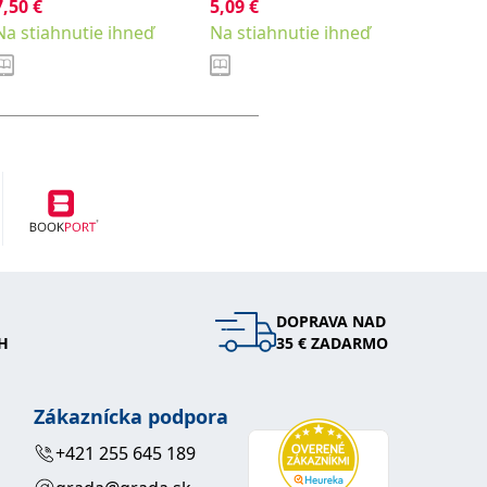
7,50
€
5,09
€
Na stia
Na stiahnutie ihneď
Na stiahnutie ihneď
DOPRAVA NAD
H
35 € ZADARMO
Zákaznícka podpora
+421 255 645 189