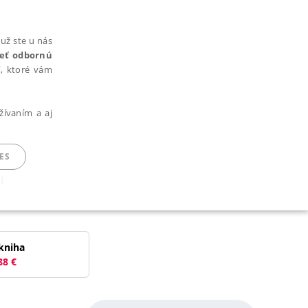
už ste u nás
rieť odbornú
cí, ktoré vám
žívaním a aj
ES
í
ARADENÉ SÚBORY
kniha
88
€
ie nie je možné webové stránky správne používať.