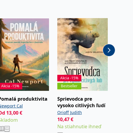
entů třetích stran
hly být relevantní pro koncového uživatele, který si prohlíží
tránky.
vit pomocí vložených skriptů Microsoft. Široce se věří, že se
l používá webové stránky a jakoukoli reklamu, kterou koncový
Akcia -15%
Akcia -
Akcia -15%
Bestseller
Novin
Pomalá produktivita
Sprievodca pre
Muži n
 údaje o aktivitě na webu. Tato data mohou být odeslána k
vysoko citlivých ľudí
Newport Cal
Galloway
Od
13,00
€
Orioff Judith
Od
16,
10,47
€
Skladom
Sklad
Na stiahnutie ihneď