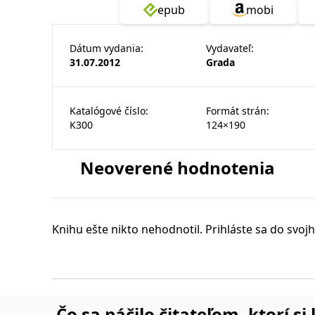
www.grada.sk
prohlížeče
měsíc
epub
mobi
Software LLC
_lb_id
www.grada.sk
MR
MSPTC
7 dní
1 rok
Toto je soubor c
Tento coo
Microsoft
Microsoft
tempUUID
Může shro
.bing.com
_ga_G0TG26GDQ5
Corporation
.grada.sk
1 rok 1
Tento soubor 
Dátum vydania
:
Vydavateľ
:
.c.clarity.ms
měsíc
permId
31.07.2012
Grada
_ga
ANONCHK
10 minut
1 rok 1
Tento soubor co
Tento název s
Microsoft
Google LLC
_____tempSessionKey_____
měsíc
webu.
se používá k 
.grada.sk
Corporation
webu a slouží
.c.clarity.ms
_lb_ccc
VisitorStatus
1 rok 1
Označuje, zda
Kentiko
Katalógové číslo
:
Formát strán
:
test_cookie
15 minut
Tento soubor coo
Google LLC
_lb
měsíc
Software LLC
.doubleclick.net
K300
124×190
www.grada.sk
inco_session_temp_browser
_uetvid
1 rok
Toto je soubor c
Microsoft
náš web.
Corporation
CMSCurrentTheme
Neoverené hodnotenia
.grada.sk
_gcl_au
3 měsíce
Tento soubor co
Google LLC
uživatel mohl v
.grada.sk
CLID
www.clarity.ms
1 rok
Tento soubor coo
návštěvnících we
Knihu ešte nikto nehodnotil. Prihláste sa do svojh
MR
7 dní
Toto je soubor c
Microsoft
Corporation
.c.bing.com
MUID
1 rok
Tento soubor cook
Microsoft
synchronizuje s
Corporation
.bing.com
Čo sa páčilo čitateľom, ktorí s