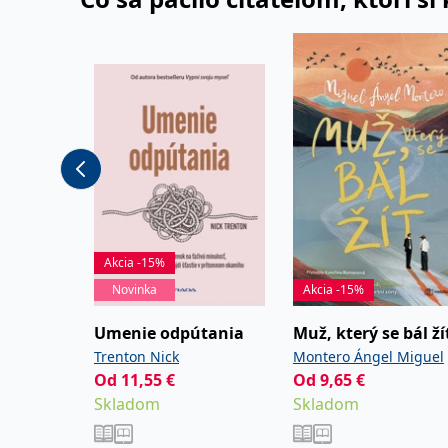
_fbp
3 měsíce
Používá Facebook
Meta Platform
Inc.
.grada.sk
_uetsid
1 den
Tento soubor coo
Microsoft
web.
Corporation
.grada.sk
SRM_B
1 rok
Toto je cookie p
Microsoft
Corporation
.c.bing.com
MUID
1 rok
Tento soubor cook
Microsoft
synchronizuje s
Corporation
.clarity.ms
IDE
1 rok
Tento soubor co
Google LLC
Akcia -15%
uživatel mohl v
.doubleclick.net
Novinka
Akcia -15%
C
1 měsíc 1
Zjistěte, zda pr
Adform
den
.adform.net
Umenie odpútania
Muž, který se bál ží
uid
.adform.net
2 měsíce
Tento soubor co
analýze a hlášení
Trenton Nick
Montero Ángel Miguel
Od
11,55
€
Od
9,65
€
Skladom
Skladom