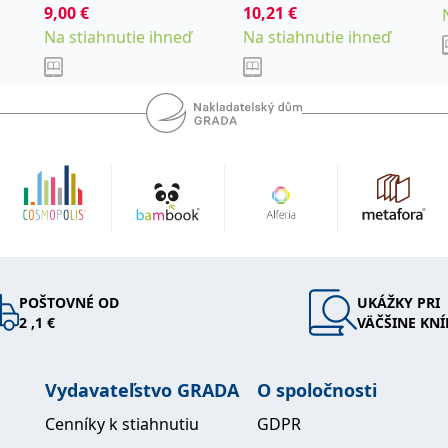
schopností
9,00
€
kolektiv
10,21
€
Na stiahnutie ihneď
Na stiahnutie ihneď
POŠTOVNÉ OD
UKÁŽKY PRI
2 ,1 €
VÄČŠINE KNÍ
Vydavateľstvo GRADA
O spoločnosti
Cenníky k stiahnutiu
GDPR