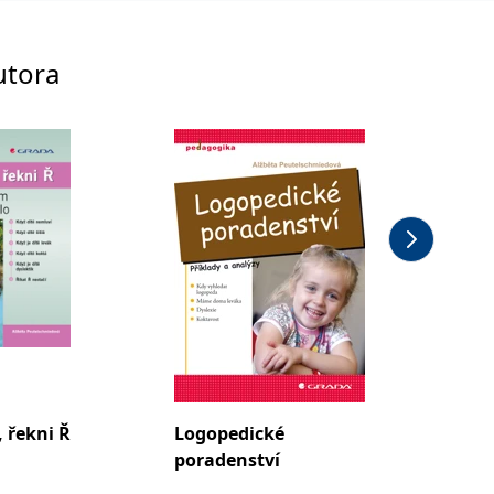
utora
 řekni Ř
Logopedické
poradenství