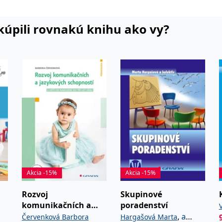
vanosti veřejnosti o otázkách
nosti.Zabývá se zejména
i kúpili rovnakú knihu ako vy?
včetně otázek identifikace a
ch a talentovaných.
Akcia -15%
Akcia -15%
Rozvoj
Skupinové
komunikačních a
poradenství
jazykových
,
a
Červenková Barbora
Hargašová Marta