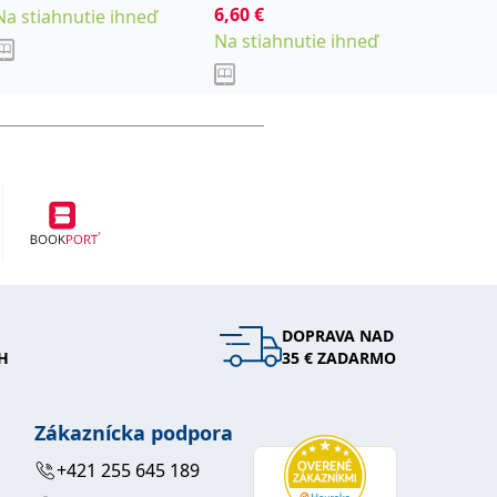
6,60
€
9,00
€
Na stiahnutie ihneď
Na stiahnutie ihneď
Na stia
DOPRAVA NAD
H
35 € ZADARMO
Zákaznícka podpora
+421 255 645 189