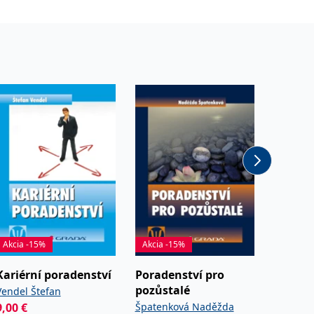
Akcia -15%
Akcia -15%
Akcia -
Kariérní poradenství
Poradenství pro
Porade
pozůstalé
pozůst
Vendel Štefan
9,00
€
Špatenková Naděžda
Špatenk