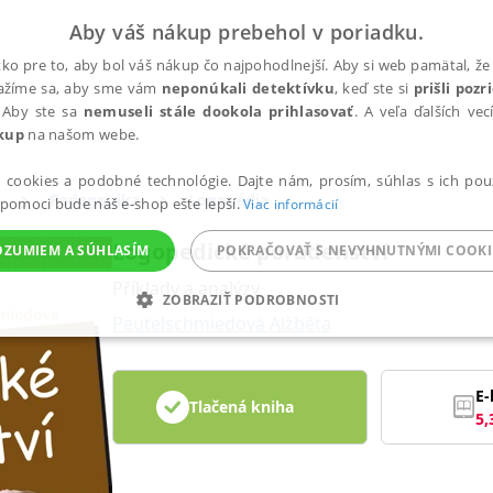
Aby váš nákup prebehol v poriadku.
ko pre to, aby bol váš nákup čo najpohodlnejší. Aby si web pamätal, že 
nažíme sa, aby sme vám
neponúkali detektívku
, keď ste si
prišli poz
 Aby ste sa
nemuseli stále dookola prihlasovať
. A veľa ďalších ve
kup
na našom webe.
a cookies a podobné technológie. Dajte nám, prosím, súhlas s ich pou
a
Pedagogika
Logopédia
 pomoci bude náš e-shop ešte lepší.
Viac informácií
Logopedické poradenství
OZUMIEM A SÚHLASÍM
POKRAČOVAŤ S NEVYHNUTNÝMI COOKI
Příklady a analýzy
ZOBRAZIŤ PODROBNOSTI
Peutelschmiedová Alžběta
ANALYTICKÉ
MARKETINGOVÉ
FUNKČNÉ
NEZ
E-
Tlačená kniha
5,
Potrebné
Analytické
Marketingové
Funkčné
Nezaradené súbory
ránky, ako je prihlásenie používateľa a správa účtu. Bez nevyhnutných súborov cook