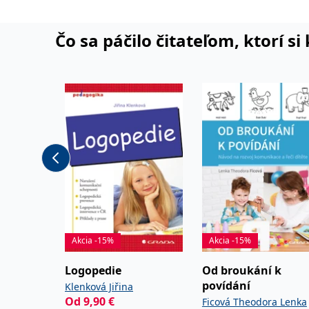
prospěch lepší informo
narušení komunikační schop
Čo sa páčilo čitateľom, ktorí s
poradenskou činností, 
vzdělávání dětí nadaný
Akcia -15%
Akcia -15%
Logopedie
Od broukání k
povídání
Klenková Jiřina
Od
9,90
€
Ficová Theodora Lenka