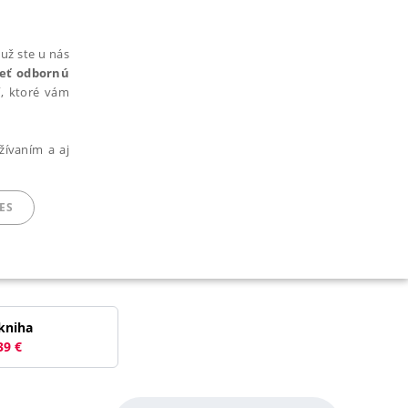
už ste u nás
rieť odbornú
cí, ktoré vám
žívaním a aj
ES
ARADENÉ SÚBORY
kniha
39
€
ie nie je možné webové stránky správne používať.