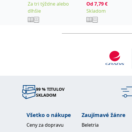
Za tri týždne alebo
Od
7,79
€
dlhšie
Skladom
99 % TITULOV
SKLADOM
Všetko o nákupe
Zaujímavé žánre
Ceny za dopravu
Beletria