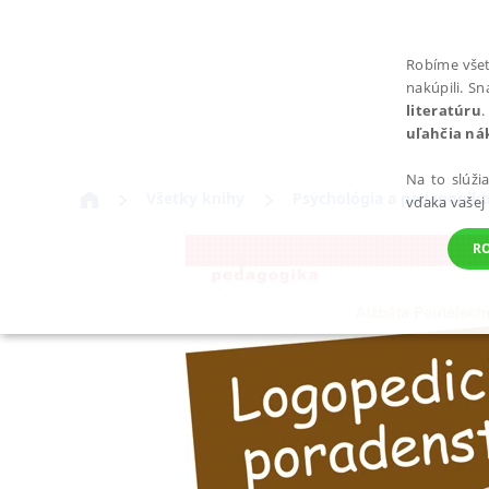
Robíme všet
nakúpili. S
literatúru
.
uľahčia ná
Na to slúži
Všetky knihy
Psychológia a pedagogik
vďaka vašej
R
POTREBNÉ
Nevyhnutné súbory cookie umožňujú základné funkcie webovej st