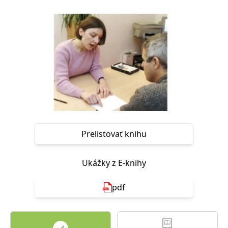
FUNKČNÉ
NEZARADENÉ SÚBORY
Potrebné
Analytické
Marketingové
Funkčné
Nezaradené súbory
Nevyhnutné súbory cookie umožňujú základné funkcie webovej stránky,
ako je prihlásenie používateľa a správa účtu. Bez nevyhnutných súborov
cookie nie je možné webové stránky správne používať.
Poskytovateľ /
Platnosť
Názov
Popis
Doména
končí
Prelistovať knihu
ASP.NET_SessionId
Zavřením
Tento soubor
Microsoft
prohlížeče
cookie
Corporation
zachovává stav
www.grada.sk
relace
Ukážky z E-knihy
návštěvníka
napříč
požadavky na
pdf
stránku.
__cf_bm
30 minut
Tento soubor
Cloudflare Inc.
cookie se
.heureka.cz
používá k
rozlišení mezi