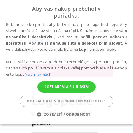
Aby váš nákup prebehol v
poriadku.
Robíme všetko pre to, aby bol váš nákup čo najpohodlnejší. Aby
si web pamätal, že už ste u nás nakúpili. Snažíme sa, aby sme vám
neponúkali detektívku
, keď ste si
prišli pozrieť odbornú
Všetky knihy
Zdravotníctvo
Sestra
Psyc
literatúru
. Aby ste sa
nemuseli stále dookola prihlasovať
. A
Logopedie v ošetřovatelské praxi
veľa ďalších vecí, ktoré vám
uľahčia nákup
na našom webe.
Kejklíčková Ilona
Na to slúžia cookies a podobné technológie. Dajte nám, prosím,
súhlas s ich používaním a aj vďaka vašej pomoci bude náš e-shop
ešte lepší.
Viac informácií
ROZUMIEM A SÚHLASÍM
POKRAČOVAŤ S NEVYHNUTNÝMI COOKIES
ZOBRAZIŤ PODROBNOSTI
POTREBNÉ
ANALYTICKÉ
MARKETINGOVÉ