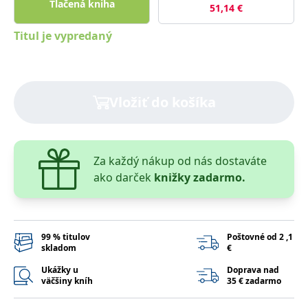
Tlačená kniha
lidmi a roboty.
51,14
€
To je pro web
přínosné, aby
Google Privacy Policy
Titul je vypredaný
bylo možné
podávat platné
zprávy o
používání
jejich
webových
stránek.
Vložiť do košíka
PHPSESSID
Zavřením
Cookie
PHP.net
prohlížeče
generovaný
www.bambook.cz
aplikacemi
založenými na
jazyce PHP.
Za každý nákup od nás dostaváte
Toto je
univerzální
ako darček
knižky zadarmo.
identifikátor
používaný k
udržování
proměnných
relací uživatelů.
Obvykle se
99 % titulov
Poštovné od 2 ,1
jedná o
náhodně
skladom
€
vygenerované
číslo, jeho
Ukážky u
Doprava nad
použití může
väčšiny kníh
35 € zadarmo
být specifické
pro daný web,
ale dobrým