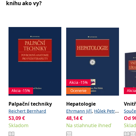
informace o tom, jak
knihu ako vy?
,
a kolektiv
Jan
koncový uživatel používá
webové stránky a
jakoukoli reklamu,
kterou koncový uživatel
mohl vidět před
návštěvou uvedeného
webu.
CLID
www.clarity.ms
1 rok
Tento soubor cookie je
obvykle nastaven
společností Dstillery, aby
umožnil sdílení
mediálního obsahu na
sociálních médiích. Může
také shromažďovat
informace o
návštěvnících webových
stránek, když používají
sociální média ke sdílení
Akcia -15%
obsahu webových
Akcia -15%
Ocenenie
Akci
stránek z navštívené
stránky.
Palpační techniky
Hepatologie
Vnitř
MR
7 dní
Toto je soubor cookie
Microsoft
první strany společnosti
Corporation
,
,
Reichert Bernhard
Ehrmann Jiří
Hůlek Petr
Souče
Microsoft MSN, který
.c.bing.com
používáme k měření
53,09
€
a kolektiv
48,14
€
Od
9
Bohus
používání webu pro
Skladom
Na stiahnutie ihneď
Skla
interní analýzu.
MUID
1 rok
Tento soubor cookie je v
Microsoft