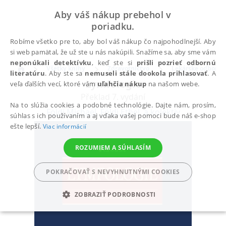
Aby váš nákup prebehol v
poriadku.
Robíme všetko pre to, aby bol váš nákup čo najpohodlnejší. Aby
si web pamätal, že už ste u nás nakúpili. Snažíme sa, aby sme vám
neponúkali detektívku
, keď ste si
prišli pozrieť odbornú
Všetky knihy
Zdravotníctvo
Lekárske odbory
literatúru
. Aby ste sa
nemuseli stále dookola prihlasovať
. A
Lymfologie
veľa ďalších vecí, ktoré vám
uľahčia nákup
na našom webe.
Překlad 7. vydání
Na to slúžia cookies a podobné technológie. Dajte nám, prosím,
Földi Michael
,
Földi Ethel
,
a kolektiv
súhlas s ich používaním a aj vďaka vašej pomoci bude náš e-shop
ešte lepší.
Viac informácií
ROZUMIEM A SÚHLASÍM
POKRAČOVAŤ S NEVYHNUTNÝMI COOKIES
ZOBRAZIŤ PODROBNOSTI
POTREBNÉ
ANALYTICKÉ
MARKETINGOVÉ