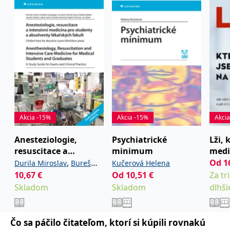
zákazníků a
_lb_ccc
.grada.sk
Google Universal
1 rok
ANONCHK
10 minut
Tento soubor cookie
Microsoft
funkčnost
Analytics - což je
provádí informace o
Corporation
webových
významná aktualizace
_lb
.grada.sk
Zavřením
tom, jak koncový
.c.clarity.ms
stránek. Může
běžněji používané
prohlížeče
uživatel používá web, a
shromažďovat
analytické služby
jakoukoli reklamu,
informace o tom,
Google. Tento soubor
inco_session_temp_browser
www.grada.sk
kterou koncový uživatel
1 hodina
jak uživatelé
cookie se používá k
mohl vidět před
navigovat a
rozlišení jedinečných
návštěvou uvedeného
CMSCurrentTheme
www.grada.sk
1 den
používat stránky,
uživatelů přiřazením
webu.
pomáhá
náhodně
identifikovat
vygenerovaného čísla
test_cookie
15 minut
Tento soubor cookie
Google LLC
preference a
jako identifikátoru
nastavuje společnost
.doubleclick.net
zlepšit
klienta. Je součástí
DoubleClick (kterou
poskytování
každého požadavku
vlastní společnost
služeb.
na stránku na webu a
Google), aby zjistila, zda
slouží k výpočtu
prohlížeč návštěvníka
Akcia -15%
Akcia -15%
Akci
údajů o
webu podporuje
návštěvnících, relacích
soubory cookie.
a kampaních pro
Anesteziologie,
Psychiatrické
Lži, 
analytické přehledy
_uetvid
1 rok
Toto je soubor cookie
Microsoft
resuscitace a
minimum
medi
webů.
využívaný společností
Corporation
Microsoft Bing Ads a je
intenzivní medicína
.grada.sk
,
Od
1
Durila Miroslav
Bureš
Kučerová Helena
Lufki
VisitorStatus
1 rok 1
Označuje, zda je
Kentiko
sledovacím souborem
pro studenty a
měsíc
návštěvník nový nebo
10,67
,
€
,
Od
10,51
€
Za tr
Software LLC
cookie. Umožňuje nám
Jan
Garaj Michal
se vrací. Používá se ke
www.grada.sk
komunikovat s
absolventy
Skladom
,
Skladom
dlhši
Hubálek Ondřej
Hylmar
sledování statistiky
uživatelem, který již dříve
návštěvníků ve
lékařských fakult.
navštívil náš web.
,
,
Jaroslav
Jonáš Jakub
webové analýze.
Anest
,
_gcl_au
3 měsíce
Tento soubor cookie
Google LLC
Novotný Stanislav
nastavuje společnost
.grada.sk
Čo sa páčilo čitateľom, ktorí si kúpili rovnakú
,
Šimeček Vojtěch
Šípek
Doubleclick a provádí