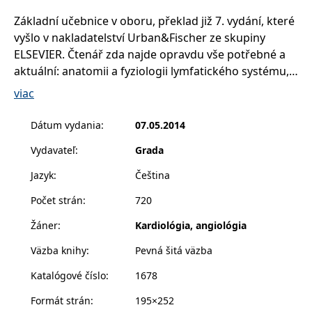
příkladem je
udržování
Základní učebnice v oboru, překlad již 7. vydání, které
přihlášeného
vyšlo v nakladatelství Urban&Fischer ze skupiny
stavu uživatele
mezi
ELSEVIER. Čtenář zda najde opravdu vše potřebné a
stránkami.
aktuální: anatomii a fyziologii lymfatického systému,
CookieConsent
1 rok
Tento soubor
Cybot A/S
cookie ukládá
příčiny a původ onemocnění lymfatického systému,
www.bambook.cz
viac
stav souhlasu
diagnostiku, léčbu a průběh všech lymfologických
uživatele se
soubory cookie
patologických obrazů z lékařského pohledu,
Dátum vydania
:
07.05.2014
pro aktuální
doménu.
techniku, účinky využití všech komplexních fyzikálních
Vydavateľ
:
Grada
a dalších metod. Autoři vynikajícím způsobem
G_ENABLED_IDPS
1 rok 1
Slouží k
Google LLC
měsíc
přihlášení
.www.grada.sk
propojili v publikaci informace pro lékařské a
pomocí Google
Jazyk
:
Čeština
nelékařské obory takovým způsobem, aby z účinné
receive-cookie-
.doubleclick.net
6 měsíců
Tento soubor
Počet strán
:
720
léčby co nejvíce profitoval nemocný. Didaktickou
deprecation
cookie se
používá pro
hodnotu publikace zvyšuje přes 700 barevných
signál majiteli
Žáner
:
Kardiológia, angiológia
webových
vyobrazení. Ideální kniha pro lékaře (ocení ji
stránek o
Väzba knihy
:
Pevná šitá väzba
depreciaci
chirurgové, lymfologové, RHB lékaři, dermatologové,
souborů
estetičtí chirurgové, angiologové i internisti) a dále ji
cookie, které
Katalógové číslo
:
1678
systém přijímá,
využijí fyzioterapeuti, maséři a odborný léčebný
a zajištění
Formát strán
:
195×252
souladu a
personál lázní.
přizpůsobivosti