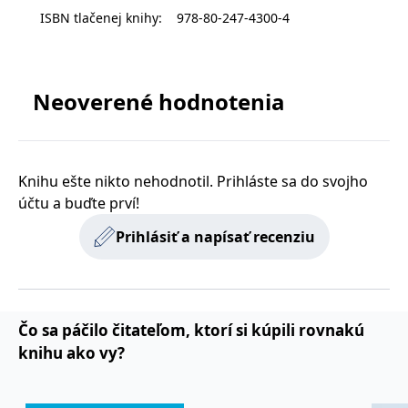
s vyvíjejícími se
ISBN tlačenej knihy
:
978-80-247-4300-4
webovými
standardy a
právními
předpisy o
ochraně
soukromí.
Neoverené hodnotenia
Poskytovateľ /
Platnosť
Názov
Popis
Poskytovateľ
Doména
Platnosť
končí
Knihu ešte nikto nehodnotil. Prihláste sa do svojho
Názov
Popis
Poskytovateľ
/ Doména
Platnosť
končí
Názov
Popis
incomaker_p
www.grada.sk
1 rok 1
účtu a buďte prví!
Poskytovateľ /
/ Doména
Platnosť
končí
Názov
Popis
měsíc
CMSPreferredCulture
1 rok
Nastaveno
Kentiko
Doména
končí
Kentico CMS k
CurrentContact
Software LLC
1 rok 1
Ukládá identifikátor
Kentiko
Prihlásiť a napísať recenziu
p##5ab4aa50-94d3-4afb-
dg.incomaker.com
1 rok 1
identifikaci jazyka
www.grada.sk
měsíc
GUID kontaktu
SM
.c.clarity.ms
Software LLC
Zavřením
Toto je soubor cookie
9668-9ccd17850001
měsíc
stránky, ukládá
souvisejícího s
www.grada.sk
prohlížeče
první strany společnosti
kombinaci kódů
aktuálním
Microsoft MSN, který
_lb_id
.grada.sk
jazyků a zemí
1 rok
návštěvníkem webu.
používáme k měření
Slouží ke sledování
používání webu pro
MSPTC
tempUUID
www.grada.sk
1 rok
Zavřením
Tento cookie se
Microsoft
aktivit na webu.
interní analýzu.
prohlížeče
používá ke
.bing.com
Čo sa páčilo čitateľom, ktorí si kúpili rovnakú
sledování
_ga_G0TG26GDQ5
.grada.sk
1 rok 1
Tento soubor cookie
MR
7 dní
Toto je soubor cookie
Microsoft
zapojení uživatelů
permId
dg.incomaker.com
1 rok 1
měsíc
používá Google
první strany společnosti
Corporation
knihu ako vy?
a interakci s
měsíc
Analytics k zachování
Microsoft MSN, který
.c.clarity.ms
webovými
stavu relace.
používáme k měření
stránkami, aby se
_____tempSessionKey_____
www.grada.sk
1 rok 1
používání webu pro
zlepšily
měsíc
_ga
1 rok 1
Tento název souboru
Google LLC
interní analýzu.
zkušenosti
měsíc
cookie je spojen s
.grada.sk