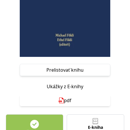
FUNKČNÉ
NEZARADENÉ SÚBORY
Potrebné
Analytické
Marketingové
Funkčné
Nezaradené súbory
Nevyhnutné súbory cookie umožňujú základné funkcie webovej stránky,
ako je prihlásenie používateľa a správa účtu. Bez nevyhnutných súborov
cookie nie je možné webové stránky správne používať.
Poskytovateľ /
Platnosť
Názov
Popis
Prelistovať knihu
Doména
končí
ASP.NET_SessionId
Zavřením
Tento soubor
Microsoft
prohlížeče
cookie
Corporation
Ukážky z E-knihy
zachovává stav
www.grada.sk
relace
návštěvníka
napříč
pdf
požadavky na
stránku.
__cf_bm
30 minut
Tento soubor
Cloudflare Inc.
cookie se
.heureka.cz
používá k
E-kniha
rozlišení mezi