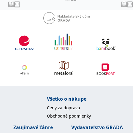
uid
.adform.net
2 měsíce
Tento soubor cookie
poskytuje jednoznačně
přiřazené strojově
generované ID uživatele
a shromažďuje údaje o
aktivitě na webu. Tato
data mohou být
odeslána k analýze a
hlášení třetí straně.
Všetko o nákupe
Ceny za dopravu
Obchodné podmienky
Zaujímavé žánre
Vydavateľstvo GRADA