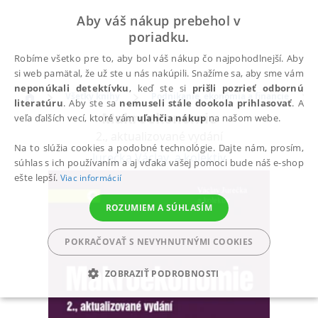
Aby váš nákup prebehol v
poriadku.
Robíme všetko pre to, aby bol váš nákup čo najpohodlnejší. Aby
si web pamätal, že už ste u nás nakúpili. Snažíme sa, aby sme vám
neponúkali detektívku
, keď ste si
prišli pozrieť odbornú
Všetky knihy
Podnikanie, ekonómia a financie
literatúru
. Aby ste sa
nemuseli stále dookola prihlasovať
. A
Makroekonomie
veľa ďalších vecí, ktoré vám
uľahčia nákup
na našom webe.
2., aktualizované vydání
Na to slúžia cookies a podobné technológie. Dajte nám, prosím,
Jurečka Václav
,
a kolektiv
súhlas s ich používaním a aj vďaka vašej pomoci bude náš e-shop
ešte lepší.
Viac informácií
ROZUMIEM A SÚHLASÍM
POKRAČOVAŤ S NEVYHNUTNÝMI COOKIES
ZOBRAZIŤ PODROBNOSTI
POTREBNÉ
ANALYTICKÉ
MARKETINGOVÉ