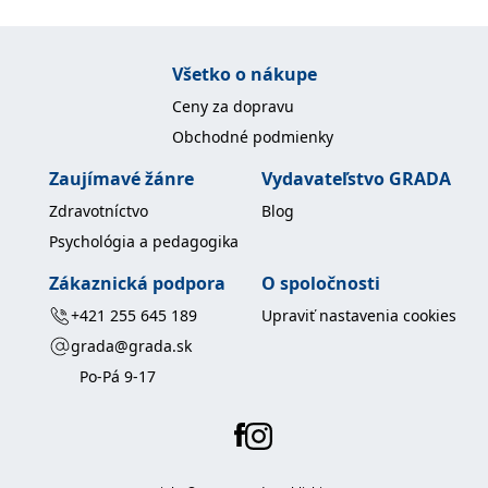
uid
.adform.net
2 měsíce
Tento soubor cookie
poskytuje jednoznačně
přiřazené strojově
generované ID uživatele
Všetko o nákupe
a shromažďuje údaje o
aktivitě na webu. Tato
Ceny za dopravu
data mohou být
odeslána k analýze a
Obchodné podmienky
hlášení třetí straně.
Zaujímavé žánre
Vydavateľstvo GRADA
Zdravotníctvo
Blog
Psychológia a pedagogika
Zákaznická podpora
O spoločnosti
+421 255 645 189
Upraviť nastavenia cookies
grada@grada.sk
Po-Pá 9-17