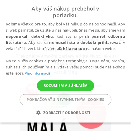
Aby váš nákup prebehol v
poriadku.
Robíme všetko pre to, aby bol váš nákup čo najpohodlnejší. Aby
si web pamätal, že už ste u nás nakúpili. Snažíme sa, aby sme vám
neponúkali detektívku
, keď ste si
prišli pozrieť odbornú
Všetky knihy
Osobný rozvoj a poznanie
Komun
literatúru
. Aby ste sa
nemuseli stále dookola prihlasovať
. A
Malá traumata
veľa ďalších vecí, ktoré vám
uľahčia nákup
na našom webe.
Překonejte emoční bariéry a žijte život, jaký si
Na to slúžia cookies a podobné technológie. Dajte nám, prosím,
zasloužíte
súhlas s ich používaním a aj vďaka vašej pomoci bude náš e-shop
Arroll Meg
ešte lepší.
Viac informácií
ROZUMIEM A SÚHLASÍM
POKRAČOVAŤ S NEVYHNUTNÝMI COOKIES
ZOBRAZIŤ PODROBNOSTI
POTREBNÉ
ANALYTICKÉ
MARKETINGOVÉ