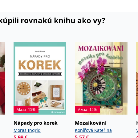
i kúpili rovnakú knihu ako vy?
Akcia -15%
Akcia -15%
Nápady pro korek
Mozaikování
Moras Ingrid
Konířová Kateřina
5,99
€
5,57
€