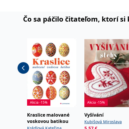
Čo sa páčilo čitateľom, ktorí s
Akcia -15%
Akcia -15%
Kraslice malované
Vyšívání
voskovou batikou
Kubišová Miroslava
Krédlová Kateřina
5,57
€