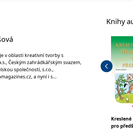
Knihy a
šová
e v oblasti kreativní tvorby s
 a.s., Českým zahrádkářským svazem,
skou společností, s.r.o.,
agazines.cz, a nyní i s
Fotografuje, píše články a kreslí pro
Střední odborné školy výtvarné v
covala ve svém oboru. Posledních 14
volání, přičemž také maluje pro
Kreslené
pro před