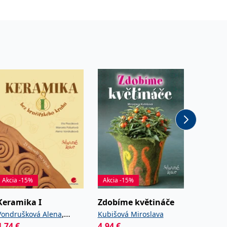
Akcia -15%
Akcia -15%
Akcia -
Keramika I
Zdobíme květináče
Pletem
,
Vondrušková Alena
Kubišová Miroslava
Marková
4,74
€
,
4,94
€
5,09
€
Pošustová Marcela