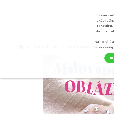
Robíme všet
nakúpili. S
literatúru
.
uľahčia ná
Na to slúži
Všetky knihy
Výtvarné techniky, umeni
vďaka vašej
R
POTREBNÉ
Nevyhnutné súbory cookie umožňujú základné funkcie webovej st