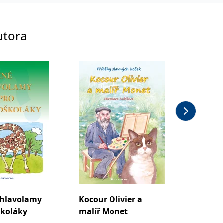
utora
 hlavolamy
Kocour Olivier a
Kresle
školáky
malíř Monet
pro ma