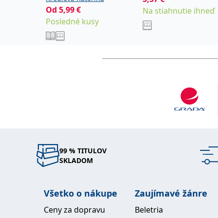
Od
5,99
€
Na stiahnutie ihneď
Posledné kusy
99 % TITULOV
SKLADOM
Všetko o nákupe
Zaujímavé žánre
Ceny za dopravu
Beletria