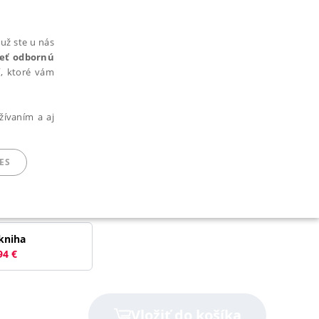
už ste u nás
rieť odbornú
cí, ktoré vám
žívaním a aj
ES
ARADENÉ SÚBORY
kniha
94
€
ie nie je možné webové stránky správne používať.
Vložiť do košíka