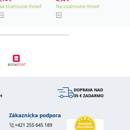
Na stiahnutie ihneď
Na stiahnutie ihneď
Na stia
Placáková Eta
DOPRAVA NAD
H
35 € ZADARMO
Zákaznícka podpora
+421 255 645 189