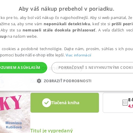
Aby váš nákup prebehol v poriadku.
ko pre to, aby bol váš nákup čo najpohodlnejší. Aby si web pamätal, že 
nažíme sa, aby sme vám
neponúkali detektívku
, keď ste si
prišli poz
 Aby ste sa
nemuseli stále dookola prihlasovať
. A veľa ďalších ve
kup
na našom webe.
a cookies a podobné technológie. Dajte nám, prosím, súhlas s ich pou
e
Výtvarné techniky
 pomoci bude náš e-shop ešte lepší.
Viac informácií
Malované oblázky
OZUMIEM A SÚHLASÍM
POKRAČOVAŤ S NEVYHNUTNÝMI COOKI
Kubišová Miroslava
ZOBRAZIŤ PODROBNOSTI
ANALYTICKÉ
MARKETINGOVÉ
FUNKČNÉ
NEZ
E-
Tlačená kniha
4,
Potrebné
Analytické
Marketingové
Funkčné
Nezaradené súbory
ránky, ako je prihlásenie používateľa a správa účtu. Bez nevyhnutných súborov cook
Titul je vypredaný