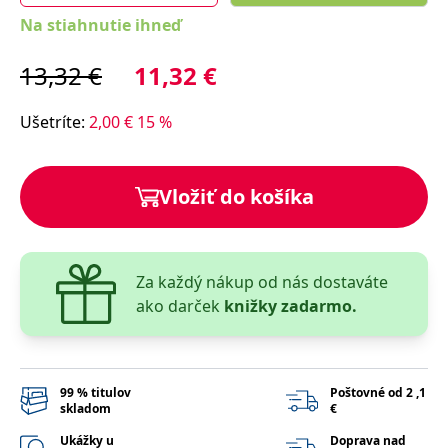
lidmi a roboty.
Na stiahnutie ihneď
To je pro web
přínosné, aby
Google Privacy Policy
bylo možné
podávat platné
13,32
€
11,32
€
zprávy o
používání
jejich
Ušetríte
:
2,00
€
15
%
webových
stránek.
PHPSESSID
Zavřením
Cookie
PHP.net
prohlížeče
generovaný
www.bambook.cz
aplikacemi
Vložiť do košíka
založenými na
jazyce PHP.
Toto je
univerzální
identifikátor
používaný k
Za každý nákup od nás dostaváte
udržování
proměnných
ako darček
knižky zadarmo.
relací uživatelů.
Obvykle se
jedná o
náhodně
vygenerované
číslo, jeho
99 % titulov
Poštovné od 2 ,1
použití může
skladom
€
být specifické
pro daný web,
Ukážky u
Doprava nad
ale dobrým