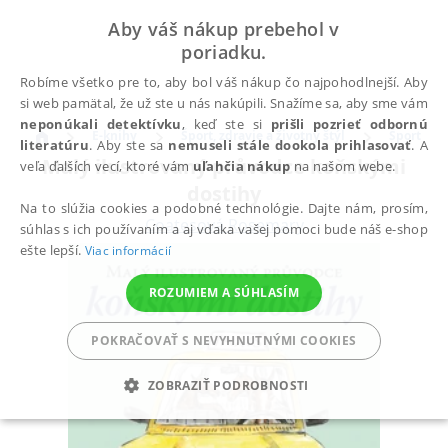
Aby váš nákup prebehol v
poriadku.
Robíme všetko pre to, aby bol váš nákup čo najpohodlnejší. Aby
si web pamätal, že už ste u nás nakúpili. Snažíme sa, aby sme vám
neponúkali detektívku
, keď ste si
prišli pozrieť odbornú
E-knihy
Šport, zdravie a životný štýl
Šport
literatúru
. Aby ste sa
nemuseli stále dookola prihlasovať
. A
Malý ilustrovaný průvodce koňskými
veľa ďalších vecí, ktoré vám
uľahčia nákup
na našom webe.
dostihy
Na to slúžia cookies a podobné technológie. Dajte nám, prosím,
Coatesová Rosemary
súhlas s ich používaním a aj vďaka vašej pomoci bude náš e-shop
ešte lepší.
Viac informácií
ROZUMIEM A SÚHLASÍM
POKRAČOVAŤ S NEVYHNUTNÝMI COOKIES
ZOBRAZIŤ PODROBNOSTI
POTREBNÉ
ANALYTICKÉ
MARKETINGOVÉ