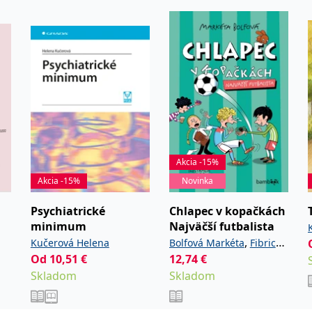
Akcia -15%
Akcia -15%
Novinka
Psychiatrické
Chlapec v kopačkách
minimum
Najväčší futbalista
,
Kučerová Helena
Bolfová Markéta
Fibrich
Od
10,51
€
12,74
€
Lukáš
Skladom
Skladom