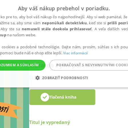
Aby váš nákup prebehol v poriadku.
ko pre to, aby bol váš nákup čo najpohodlnejší. Aby si web pamätal, že 
nažíme sa, aby sme vám
neponúkali detektívku
, keď ste si
prišli poz
 Aby ste sa
nemuseli stále dookola prihlasovať
. A veľa ďalších ve
kup
na našom webe.
a cookies a podobné technológie. Dajte nám, prosím, súhlas s ich pou
ýl
Šport
Športy
 pomoci bude náš e-shop ešte lepší.
Viac informácií
Maraton a jiné pošetilosti
OZUMIEM A SÚHLASÍM
POKRAČOVAŤ S NEVYHNUTNÝMI COOKI
Brabec Luboš
ZOBRAZIŤ PODROBNOSTI
ANALYTICKÉ
MARKETINGOVÉ
FUNKČNÉ
NEZ
Tlačená kniha
Potrebné
Analytické
Marketingové
Funkčné
Nezaradené súbory
Titul je vypredaný
ránky, ako je prihlásenie používateľa a správa účtu. Bez nevyhnutných súborov cook