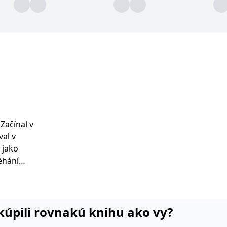
 Začínal v
val v
 jako
 tisíc
lí
o oceánu -
ho první
i kúpili rovnakú knihu ako vy?