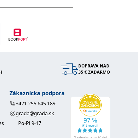
DOPRAVA NAD
H
35 € ZADARMO
Zákaznícka podpora
+421 255 645 189
grada@grada.sk
es
Po-Pi 9-17