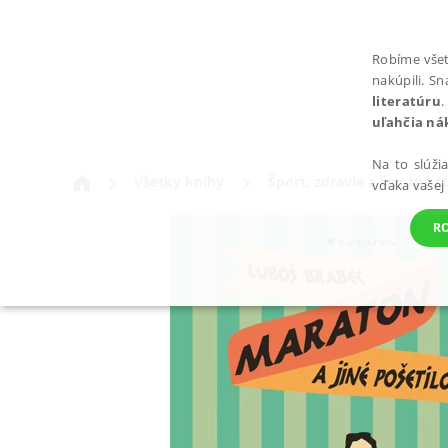
Robíme všet
nakúpili. S
literatúru
.
uľahčia ná
Na to slúži
Všetky knihy
Šport, zdravie a životný št
vďaka vašej
R
POTREBNÉ
Nevyhnutné súbory cookie umožňujú základné funkcie webovej st