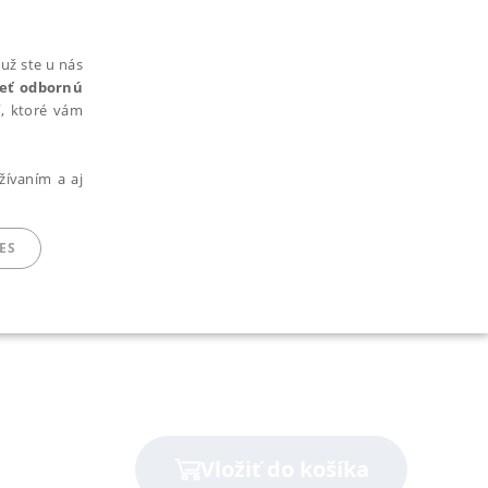
už ste u nás
rieť odbornú
cí, ktoré vám
žívaním a aj
ES
ARADENÉ SÚBORY
Vložiť do košíka
ie nie je možné webové stránky správne používať.