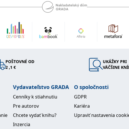
POŠTOVNÉ OD
UKÁŽKY PRI
2 ,1 €
VÄČŠINE KNÍ
Vydavateľstvo GRADA
O spoločnosti
Cenníky k stiahnutiu
GDPR
Pre autorov
Kariéra
anie
Chcete vydať knihu?
Upraviť nastavenia cooki
Inzercia