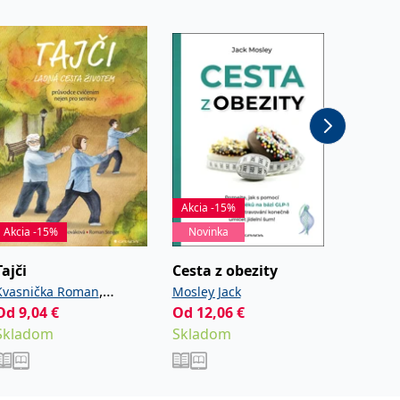
Akcia -15%
Akcia -15%
Novinka
Akcia -
Tajči
Cesta z obezity
Háčkov
,
Kvasnička Roman
Mosley Jack
Eatonov
Od
9,04
€
,
Od
12,06
€
13,42
€
Nováková Radka
Steiger
Skladom
Skladom
Sklad
Roman