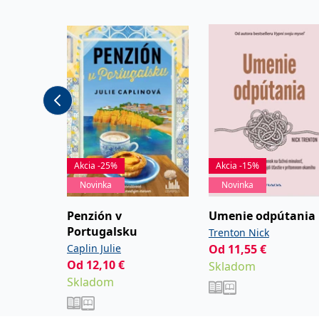
Akcia -25%
Akcia -15%
Novinka
Novinka
Penzión v
Umenie odpútania
Portugalsku
Trenton Nick
Caplin Julie
Od
11,55
€
Od
12,10
€
Skladom
Skladom