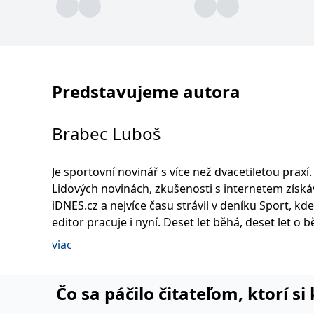
Predstavujeme autora
Brabec Luboš
Je sportovní novinář s více než dvacetiletou praxí.
Lidových novinách, zkušenosti s internetem získá
iDNES.cz a nejvíce času strávil v deníku Sport, kde
editor pracuje i nyní. Deset let běhá, deset let o běhání
píše. V nohou má osm maratonů a dobrých dvacet
viac
kilometrů, které odběhal v Kunratickém lese i oko
Domažlic, v bavorských Alpách i na břehu Tichéh
ta ké o tom všem je Maraton a jiné pošetilosti, je
Čo sa páčilo čitateľom, ktorí s
knížka s běžeckou tematikou.