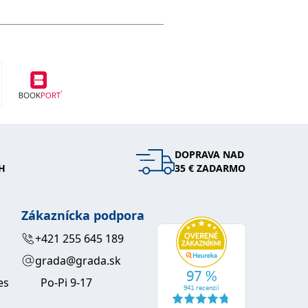
DOPRAVA NAD
H
35 € ZADARMO
Zákaznícka podpora
+421 255 645 189
grada@grada.sk
es
Po-Pi 9-17