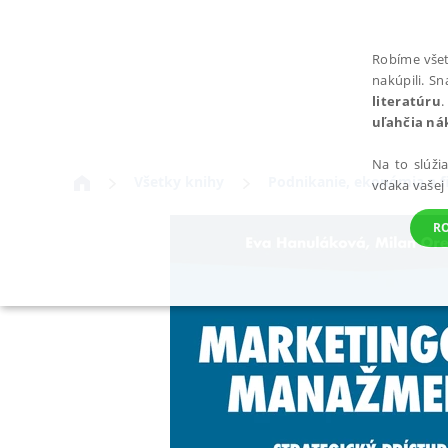
Robíme všet
nakúpili. S
literatúru
.
uľahčia ná
Na to slúži
Všetky knihy
Podnikanie, ekonómia a f
vďaka vašej
R
POTREBNÉ
Nevyhnutné súbory cookie umožňujú základné funkcie webovej st