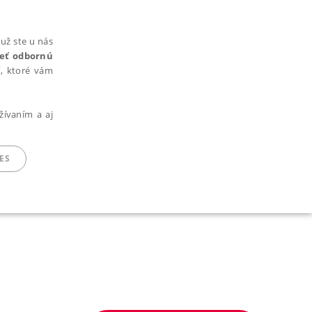
už ste u nás
rieť odbornú
cí, ktoré vám
žívaním a aj
ES
ARADENÉ SÚBORY
ie nie je možné webové stránky správne používať.