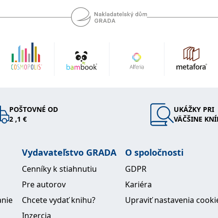
POŠTOVNÉ OD
UKÁŽKY PRI
2 ,1 €
VÄČŠINE KNÍ
Vydavateľstvo GRADA
O spoločnosti
Cenníky k stiahnutiu
GDPR
Pre autorov
Kariéra
anie
Chcete vydať knihu?
Upraviť nastavenia cooki
Inzercia