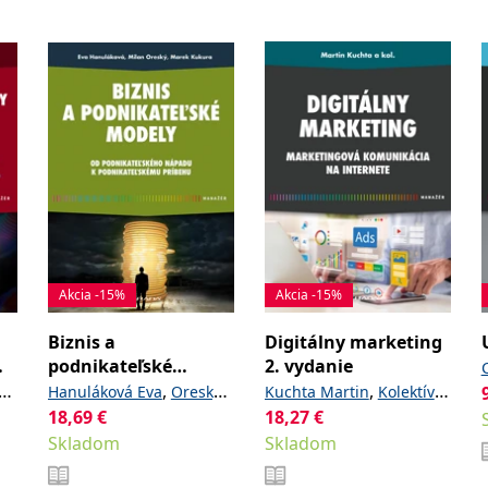
Akcia -15%
Akcia -15%
Biznis a
Digitálny marketing
my
podnikateľské
2. vydanie
modely
,
,
a
Hanuláková Eva
Oreský
Kuchta Martin
Kolektív
18,69
,
€
18,27
€
Milan
Kukura Marek
autorov
Skladom
Skladom