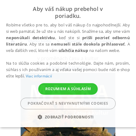
Aby váš nákup prebehol v
poriadku.
Robíme všetko pre to, aby bol váš nákup čo najpohodlnejší. Aby
si web pamätal, že už ste u nás nakúpili. Snažíme sa, aby sme vám
neponúkali detektívku
, keď ste si
prišli pozrieť odbornú
Všetky knihy
Výtvarné techniky, umenie
Umen
literatúru
. Aby ste sa
nemuseli stále dookola prihlasovať
. A
Maska
veľa ďalších vecí, ktoré vám
uľahčia nákup
na našom webe.
v proměnách času a kultur
Na to slúžia cookies a podobné technológie. Dajte nám, prosím,
Ebelová Kateřina
súhlas s ich používaním a aj vďaka vašej pomoci bude náš e-shop
ešte lepší.
Viac informácií
ROZUMIEM A SÚHLASÍM
POKRAČOVAŤ S NEVYHNUTNÝMI COOKIES
ZOBRAZIŤ PODROBNOSTI
POTREBNÉ
ANALYTICKÉ
MARKETINGOVÉ