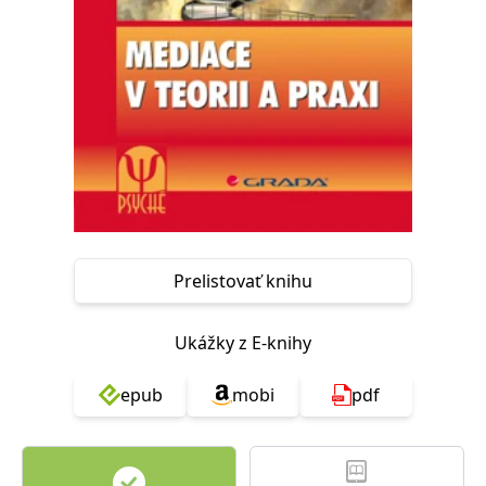
FUNKČNÉ
NEZARADENÉ SÚBORY
Potrebné
Analytické
Marketingové
Funkčné
Nezaradené súbory
Nevyhnutné súbory cookie umožňujú základné funkcie webovej stránky,
ako je prihlásenie používateľa a správa účtu. Bez nevyhnutných súborov
cookie nie je možné webové stránky správne používať.
Poskytovateľ /
Platnosť
Názov
Popis
Doména
končí
Prelistovať knihu
ASP.NET_SessionId
Zavřením
Tento soubor
Microsoft
prohlížeče
cookie
Corporation
zachovává stav
www.grada.sk
Ukážky z E-knihy
relace
návštěvníka
napříč
požadavky na
epub
mobi
pdf
stránku.
__cf_bm
30 minut
Tento soubor
Cloudflare Inc.
cookie se
.heureka.cz
používá k
rozlišení mezi