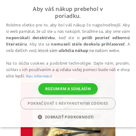
Aby váš nákup prebehol v
poriadku.
Robíme všetko pre to, aby bol váš nákup čo najpohodlnejší. Aby
si web pamätal, že už ste u nás nakúpili. Snažíme sa, aby sme vám
neponúkali detektívku
, keď ste si
prišli pozrieť odbornú
Všetky knihy
Psychológia a pedagogika
Psych
literatúru
. Aby ste sa
nemuseli stále dookola prihlasovať
. A
Mediace v teorii a praxi
veľa ďalších vecí, ktoré vám
uľahčia nákup
na našom webe.
Holá Lenka
Na to slúžia cookies a podobné technológie. Dajte nám, prosím,
súhlas s ich používaním a aj vďaka vašej pomoci bude náš e-shop
ešte lepší.
Viac informácií
ROZUMIEM A SÚHLASÍM
POKRAČOVAŤ S NEVYHNUTNÝMI COOKIES
ZOBRAZIŤ PODROBNOSTI
POTREBNÉ
ANALYTICKÉ
MARKETINGOVÉ