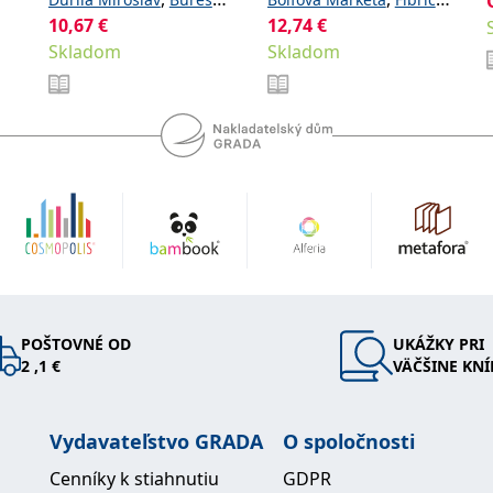
pro studenty a
10,67
,
€
,
12,74
€
Jan
Garaj Michal
Lukáš
absolventy
Skladom
,
Skladom
Hubálek Ondřej
Hylmar
lékařských fakult.
,
,
Jaroslav
Jonáš Jakub
Anest
,
Novotný Stanislav
,
Šimeček Vojtěch
Šípek
,
a kolektiv
Jan
POŠTOVNÉ OD
UKÁŽKY PRI
2 ,1 €
VÄČŠINE KNÍ
Vydavateľstvo GRADA
O spoločnosti
Cenníky k stiahnutiu
GDPR