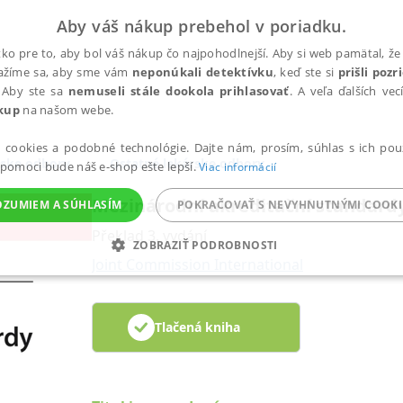
Aby váš nákup prebehol v poriadku.
ko pre to, aby bol váš nákup čo najpohodlnejší. Aby si web pamätal, že 
nažíme sa, aby sme vám
neponúkali detektívku
, keď ste si
prišli poz
 Aby ste sa
nemuseli stále dookola prihlasovať
. A veľa ďalších ve
kup
na našom webe.
a cookies a podobné technológie. Dajte nám, prosím, súhlas s ich pou
ske odbory
Ostatné lekárske odbory
 pomoci bude náš e-shop ešte lepší.
Viac informácií
Mezinárodní akreditační standard
OZUMIEM A SÚHLASÍM
POKRAČOVAŤ S NEVYHNUTNÝMI COOKI
Překlad 3. vydání
ZOBRAZIŤ PODROBNOSTI
Joint Commission International
ANALYTICKÉ
MARKETINGOVÉ
FUNKČNÉ
NEZ
Tlačená kniha
Potrebné
Analytické
Marketingové
Funkčné
Nezaradené súbory
ránky, ako je prihlásenie používateľa a správa účtu. Bez nevyhnutných súborov cook