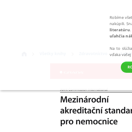
Robíme všet
nakúpili. S
literatúru
.
uľahčia ná
Na to slúži
Všetky knihy
Zdravotníctvo
Lekár
vďaka vašej
R
POTREBNÉ
Nevyhnutné súbory cookie umožňujú základné funkcie webovej st