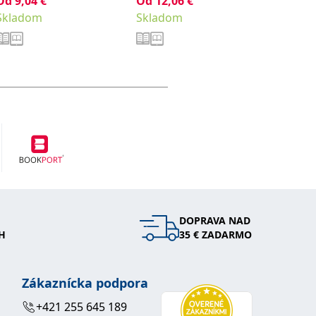
Od
9,04
€
,
Od
12,06
€
13,42
€
Nováková Radka
Steiger
Skladom
Skladom
Sklad
Roman
DOPRAVA NAD
H
35 € ZADARMO
Zákaznícka podpora
+421 255 645 189