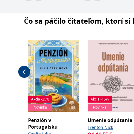
Čo sa páčilo čitateľom, ktorí s
Akcia -25%
Akcia -15%
Novinka
Novinka
Penzión v
Umenie odpútania
Portugalsku
Trenton Nick
Caplin Julie