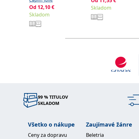
Od
11,55
€
Od
12,10
€
Skladom
Skladom
99 % TITULOV
SKLADOM
Všetko o nákupe
Zaujímavé žánre
Ceny za dopravu
Beletria