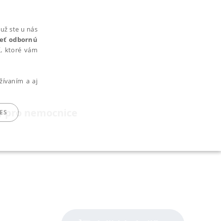
už ste u nás
rieť odbornú
cí, ktoré vám
žívaním a aj
y pro nemocnice
ES
ARADENÉ SÚBORY
ie nie je možné webové stránky správne používať.