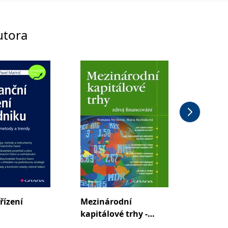
utora
řízení
Mezinárodní
kapitálové trhy -
zdroj financování