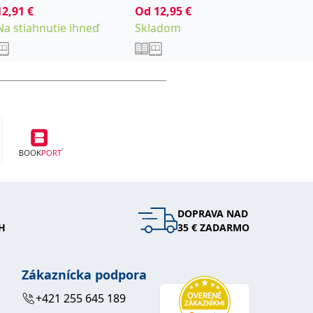
kolektiv
12,91
€
Od
12,95
€
11,71
€
Izáková Katarína
Na stiahnutie ihneď
Skladom
Na stia
DOPRAVA NAD
H
35 € ZADARMO
Zákaznícka podpora
+421 255 645 189