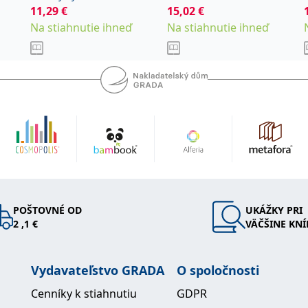
11,29
€
15,02
€
Tomáš
Na stiahnutie ihneď
Na stiahnutie ihneď
POŠTOVNÉ OD
UKÁŽKY PRI
2 ,1 €
VÄČŠINE KNÍ
Vydavateľstvo GRADA
O spoločnosti
Cenníky k stiahnutiu
GDPR