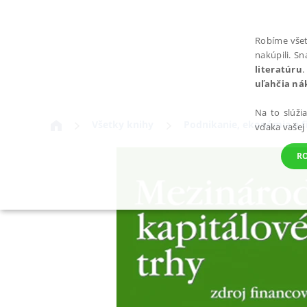
Robíme všet
nakúpili. S
literatúru
.
uľahčia ná
Na to slúži
Všetky knihy
Podnikanie, ekonómia a f
vďaka vašej
R
POTREBNÉ
Nevyhnutné súbory cookie umožňujú základné funkcie webovej st