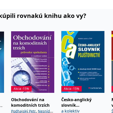
v
nášky
i kúpili rovnakú knihu ako vy?
Akcia -15%
Akcia -15%
Obchodování na
Česko-anglický
komoditních trzích
slovník
a
pojišťovnictví
,
a kolektiv
Podhajský Petr
Nesnídal