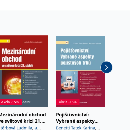
Akcia -15%
Akcia -15%
Akcia -
Mezinárodní obchod
Pojišťovnictví:
Financ
ve světové krizi 21.
Vybrané aspekty
obcí a 
století
pojistných trhů
teorie 
,
a
,
Štěrbová Ludmila
Benetti Tatek Karina
Provazn