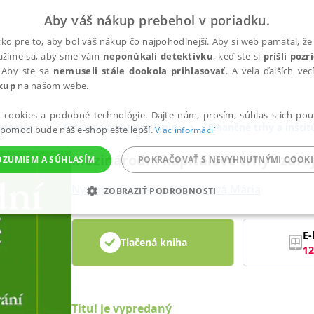
Aby váš nákup prebehol v poriadku.
ko pre to, aby bol váš nákup čo najpohodlnejší. Aby si web pamätal, že 
nažíme sa, aby sme vám
neponúkali detektívku
, keď ste si
prišli poz
 Aby ste sa
nemuseli stále dookola prihlasovať
. A veľa ďalších ve
kup
na našom webe.
a cookies a podobné technológie. Dajte nám, prosím, súhlas s ich pou
inancie
Financie a investovanie
Finančné trhy a inštit
 pomoci bude náš e-shop ešte lepší.
Viac informácií
Mezinárodní kapitálové trhy - zdro
OZUMIEM A SÚHLASÍM
POKRAČOVAŤ S NEVYHNUTNÝMI COOKI
Nývltová Romana
,
Režňáková Mária
ZOBRAZIŤ PODROBNOSTI
ANALYTICKÉ
MARKETINGOVÉ
FUNKČNÉ
NEZ
E-
Tlačená kniha
12
Potrebné
Analytické
Marketingové
Funkčné
Nezaradené súbory
ránky, ako je prihlásenie používateľa a správa účtu. Bez nevyhnutných súborov cook
Titul je vypredaný