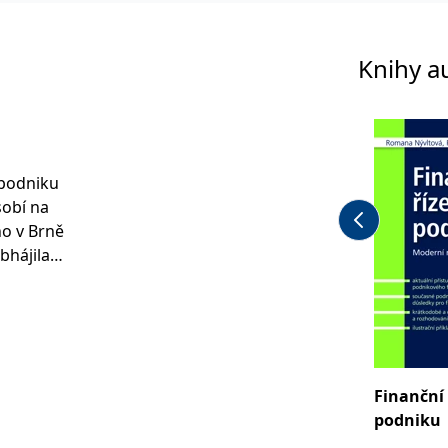
Knihy a
í podniku
sobí na
ho v Brně
bhájila
ní se
 al e
erzitě ve
Finanční 
uhodobě
podniku
jak na