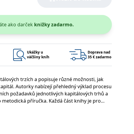
áte ako darček
knižky zadarmo.
 bylo možné podávat platné zprávy o používání jejich webových
užívaný k udržování proměnných relací uživatelů. Obvykle se
Ukážky u
Doprava nad
rým příkladem je udržování přihlášeného stavu uživatele mezi
väčšiny kníh
35 € zadarmo
Google Privacy Policy
tálových trzích a popisuje různé možnosti, jak
kapitál. Autorky nabízejí přehledný výklad procesu
ie, které systém přijímá, a zajištění souladu a přizpůsobivosti
ních požadavků jednotlivých kapitálových trhů a
metodická příručka. Každá část knihy je pro
klady z prostředí České republiky (např.
a či emise eurobondů společnosti ČEZ), které
Platnosť končí
Popis
o případové studie pro studenty finančních oborů
1 rok 1 měsíc
1 rok 1 měsíc
u pro interní analýzu.
í aktivit na webu.