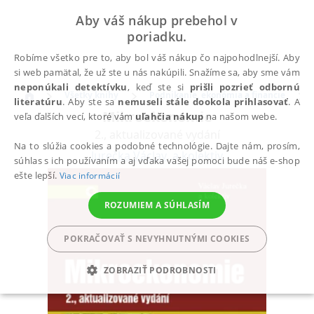
Aby váš nákup prebehol v
poriadku.
Robíme všetko pre to, aby bol váš nákup čo najpohodlnejší. Aby
si web pamätal, že už ste u nás nakúpili. Snažíme sa, aby sme vám
neponúkali detektívku
, keď ste si
prišli pozrieť odbornú
Všetky knihy
Podnikanie, ekonómia a financie
literatúru
. Aby ste sa
nemuseli stále dookola prihlasovať
. A
Mikroekonomie
veľa ďalších vecí, ktoré vám
uľahčia nákup
na našom webe.
2., aktualizované vydání
Na to slúžia cookies a podobné technológie. Dajte nám, prosím,
Jurečka Václav
,
a kolektiv
súhlas s ich používaním a aj vďaka vašej pomoci bude náš e-shop
ešte lepší.
Viac informácií
ROZUMIEM A SÚHLASÍM
POKRAČOVAŤ S NEVYHNUTNÝMI COOKIES
ZOBRAZIŤ PODROBNOSTI
POTREBNÉ
ANALYTICKÉ
MARKETINGOVÉ