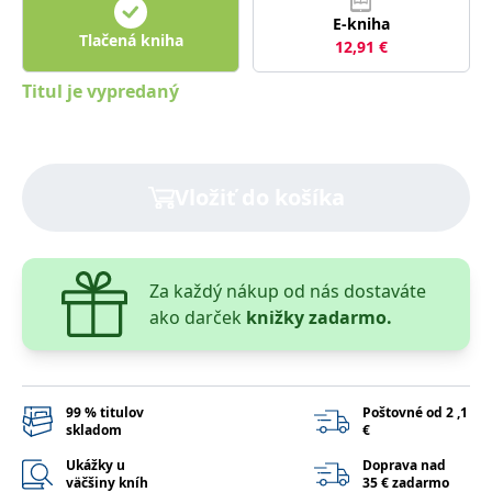
lidmi a roboty.
E-kniha
To je pro web
Tlačená kniha
přínosné, aby
12,91
€
Google Privacy Policy
bylo možné
podávat platné
zprávy o
Titul je vypredaný
používání
jejich
webových
stránek.
PHPSESSID
Zavřením
Cookie
PHP.net
Vložiť do košíka
prohlížeče
generovaný
www.bambook.cz
aplikacemi
založenými na
jazyce PHP.
Toto je
univerzální
identifikátor
Za každý nákup od nás dostaváte
používaný k
ako darček
knižky zadarmo.
udržování
proměnných
relací uživatelů.
Obvykle se
jedná o
náhodně
vygenerované
99 % titulov
Poštovné od 2 ,1
číslo, jeho
skladom
€
použití může
být specifické
Ukážky u
Doprava nad
pro daný web,
väčšiny kníh
35 € zadarmo
ale dobrým