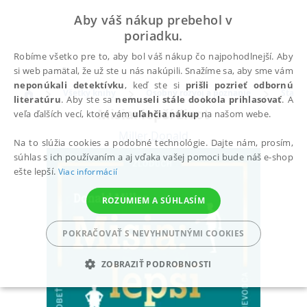
Aby váš nákup prebehol v
poriadku.
Robíme všetko pre to, aby bol váš nákup čo najpohodlnejší. Aby
si web pamätal, že už ste u nás nakúpili. Snažíme sa, aby sme vám
neponúkali detektívku
, keď ste si
prišli pozrieť odbornú
Všetky knihy
Osobný rozvoj a poznanie
Šťastn
literatúru
. Aby ste sa
nemuseli stále dookola prihlasovať
. A
Misia: lepší život
veľa ďalších vecí, ktoré vám
uľahčia nákup
na našom webe.
Miller Donald
Na to slúžia cookies a podobné technológie. Dajte nám, prosím,
súhlas s ich používaním a aj vďaka vašej pomoci bude náš e-shop
ešte lepší.
Viac informácií
ROZUMIEM A SÚHLASÍM
POKRAČOVAŤ S NEVYHNUTNÝMI COOKIES
ZOBRAZIŤ PODROBNOSTI
POTREBNÉ
ANALYTICKÉ
MARKETINGOVÉ