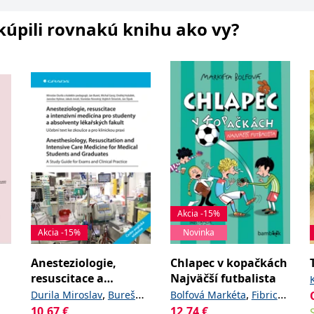
i kúpili rovnakú knihu ako vy?
Akcia -15%
Akcia -15%
Novinka
Anesteziologie,
Chlapec v kopačkách
resuscitace a
Najväčší futbalista
intenzivní medicína
,
,
Durila Miroslav
Bureš
Bolfová Markéta
Fibrich
pro studenty a
10,67
,
€
,
12,74
€
Jan
Garaj Michal
Lukáš