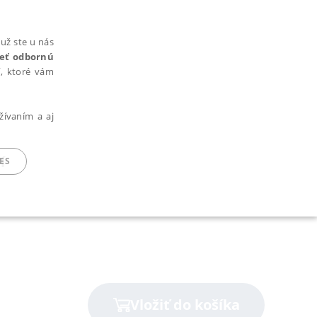
už ste u nás
rieť odbornú
cí, ktoré vám
žívaním a aj
í
ES
ARADENÉ SÚBORY
Vložiť do košíka
ie nie je možné webové stránky správne používať.