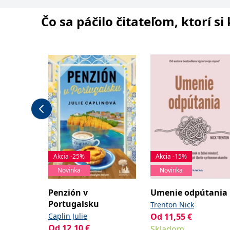
Čo sa páčilo čitateľom, ktorí s
Akcia -25%
Akcia -15%
Novinka
Novinka
Penzión v
Umenie odpútania
Portugalsku
Trenton Nick
Caplin Julie
Od
11,55
€
Od
12,10
€
Skladom