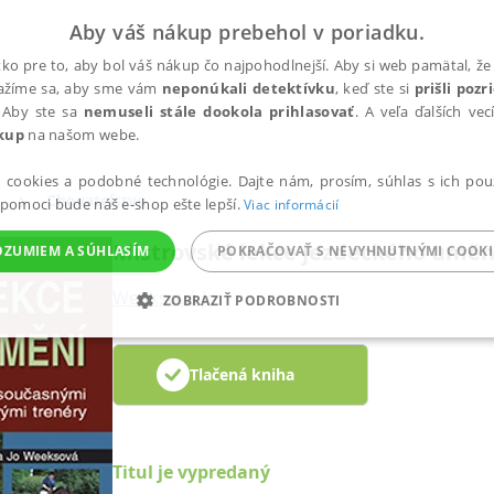
Aby váš nákup prebehol v poriadku.
ko pre to, aby bol váš nákup čo najpohodlnejší. Aby si web pamätal, že 
nažíme sa, aby sme vám
neponúkali detektívku
, keď ste si
prišli poz
 Aby ste sa
nemuseli stále dookola prihlasovať
. A veľa ďalších ve
kup
na našom webe.
a cookies a podobné technológie. Dajte nám, prosím, súhlas s ich pou
Chovateľstvo
 pomoci bude náš e-shop ešte lepší.
Viac informácií
Mistrovské lekce jezdeckého uměn
OZUMIEM A SÚHLASÍM
POKRAČOVAŤ S NEVYHNUTNÝMI COOKI
Weeksová Jo
ZOBRAZIŤ PODROBNOSTI
ANALYTICKÉ
MARKETINGOVÉ
FUNKČNÉ
NEZ
Tlačená kniha
Potrebné
Analytické
Marketingové
Funkčné
Nezaradené súbory
Titul je vypredaný
ránky, ako je prihlásenie používateľa a správa účtu. Bez nevyhnutných súborov cook