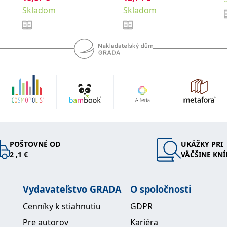
absolventy
Skladom
,
Skladom
Hubálek Ondřej
Hylmar
lékařských fakult.
,
,
Jaroslav
Jonáš Jakub
Anest
,
Novotný Stanislav
,
Šimeček Vojtěch
Šípek
,
a kolektiv
Jan
POŠTOVNÉ OD
UKÁŽKY PRI
2 ,1 €
VÄČŠINE KNÍ
Vydavateľstvo GRADA
O spoločnosti
Cenníky k stiahnutiu
GDPR
Pre autorov
Kariéra