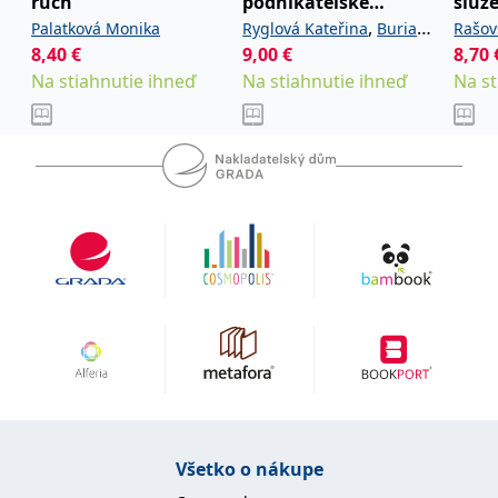
ruch
podnikatelské
služ
uid
.adform.net
2 měsíce
Tento soubor cookie
principy a příležitosti
ruch
,
Palatková Monika
Ryglová Kateřina
Burian
Rašov
poskytuje jednoznačně
přiřazené strojově
v praxi
8,40
€
9,00
€
,
8,70
Michal
Vajčnerová Ida
Kateř
generované ID uživatele
a shromažďuje údaje o
Na stiahnutie ihneď
Na stiahnutie ihneď
Na st
aktivitě na webu. Tato
data mohou být
odeslána k analýze a
hlášení třetí straně.
Všetko o nákupe