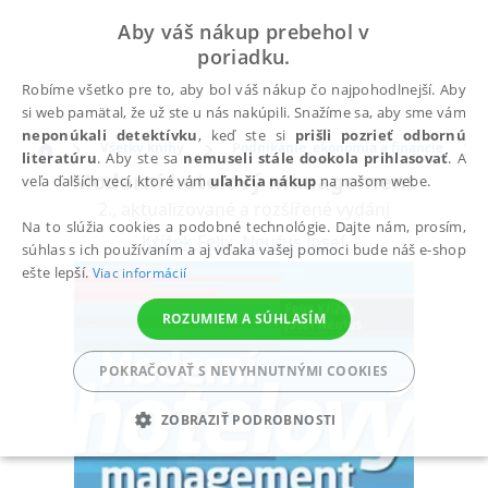
Aby váš nákup prebehol v
poriadku.
Robíme všetko pre to, aby bol váš nákup čo najpohodlnejší. Aby
si web pamätal, že už ste u nás nakúpili. Snažíme sa, aby sme vám
neponúkali detektívku
, keď ste si
prišli pozrieť odbornú
Všetky knihy
Podnikanie, ekonómia a financie
literatúru
. Aby ste sa
nemuseli stále dookola prihlasovať
. A
Moderní hotelový management
veľa ďalších vecí, ktoré vám
uľahčia nákup
na našom webe.
2., aktualizované a rozšířené vydání
Na to slúžia cookies a podobné technológie. Dajte nám, prosím,
Křížek Felix
,
Neufus Josef
súhlas s ich používaním a aj vďaka vašej pomoci bude náš e-shop
ešte lepší.
Viac informácií
ROZUMIEM A SÚHLASÍM
POKRAČOVAŤ S NEVYHNUTNÝMI COOKIES
ZOBRAZIŤ PODROBNOSTI
POTREBNÉ
ANALYTICKÉ
MARKETINGOVÉ