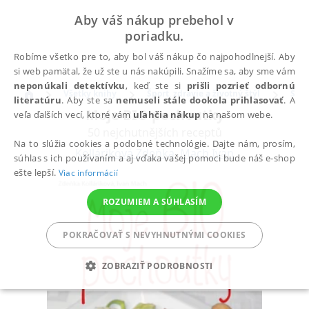
Aby váš nákup prebehol v
poriadku.
Robíme všetko pre to, aby bol váš nákup čo najpohodlnejší. Aby
si web pamätal, že už ste u nás nakúpili. Snažíme sa, aby sme vám
neponúkali detektívku
, keď ste si
prišli pozrieť odbornú
Všetky knihy
Šport, zdravie a životný štýl
Špor
literatúru
. Aby ste sa
nemuseli stále dookola prihlasovať
. A
Moje BIO pochoutky
veľa ďalších vecí, ktoré vám
uľahčia nákup
na našom webe.
50 nejchutnějších receptů
Na to slúžia cookies a podobné technológie. Dajte nám, prosím,
Kolláriková Zdeňka
,
Mach Ivan
súhlas s ich používaním a aj vďaka vašej pomoci bude náš e-shop
ešte lepší.
Viac informácií
ROZUMIEM A SÚHLASÍM
POKRAČOVAŤ S NEVYHNUTNÝMI COOKIES
ZOBRAZIŤ PODROBNOSTI
POTREBNÉ
ANALYTICKÉ
MARKETINGOVÉ