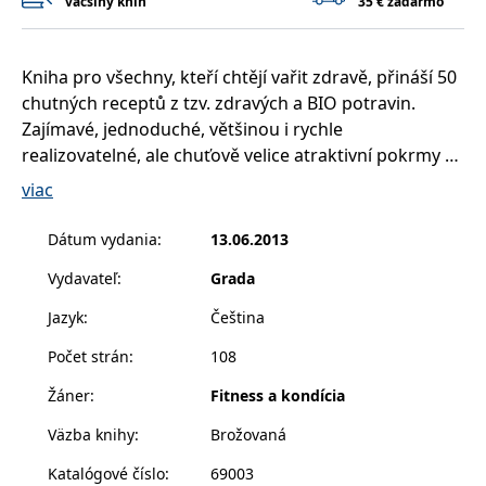
väčšiny kníh
35 € zadarmo
příkladem je
udržování
přihlášeného
stavu uživatele
mezi
Kniha pro všechny, kteří chtějí vařit zdravě, přináší 50
stránkami.
chutných receptů z tzv. zdravých a BIO potravin.
CookieConsent
1 rok
Tento soubor
Cybot A/S
Zajímavé, jednoduché, většinou i rychle
cookie ukládá
www.bambook.cz
stav souhlasu
realizovatelné, ale chuťově velice atraktivní pokrmy z
uživatele se
soubory cookie
BIO surovin, budou mít chuť vařit i úplní začátečníci,
viac
pro aktuální
ale neurazí ani velmi zkušené kuchaře.
doménu.
Dátum vydania
:
13.06.2013
G_ENABLED_IDPS
1 rok 1
Slouží k
Google LLC
měsíc
přihlášení
.www.grada.sk
pomocí Google
Vydavateľ
:
Grada
receive-cookie-
.doubleclick.net
6 měsíců
Tento soubor
Jazyk
:
Čeština
deprecation
cookie se
používá pro
signál majiteli
Počet strán
:
108
webových
stránek o
depreciaci
Žáner
:
Fitness a kondícia
souborů
cookie, které
Väzba knihy
:
Brožovaná
systém přijímá,
a zajištění
souladu a
Katalógové číslo
:
69003
přizpůsobivosti