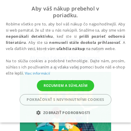
Aby váš nákup prebehol v
poriadku.
Robíme všetko pre to, aby bol váš nákup čo najpohodlnejší. Aby
si web pamätal, že už ste u nás nakúpili. Snažíme sa, aby sme vám
neponúkali detektívku
, keď ste si
prišli pozrieť odbornú
E-knihy
Detská literatúra
Populárno-náučná li
literatúru
. Aby ste sa
nemuseli stále dookola prihlasovať
. A
Moje první kniha o energii
veľa ďalších vecí, ktoré vám
uľahčia nákup
na našom webe.
Altarriba Eduard
,
Hirn Johannes
,
Na to slúžia cookies a podobné technológie. Dajte nám, prosím,
Gozález Sanz Verónica
súhlas s ich používaním a aj vďaka vašej pomoci bude náš e-shop
ešte lepší.
Viac informácií
ROZUMIEM A SÚHLASÍM
POKRAČOVAŤ S NEVYHNUTNÝMI COOKIES
ZOBRAZIŤ PODROBNOSTI
POTREBNÉ
ANALYTICKÉ
MARKETINGOVÉ