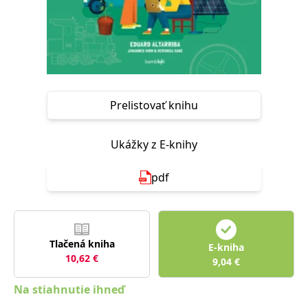
FUNKČNÉ
NEZARADENÉ SÚBORY
Potrebné
Analytické
Marketingové
Funkčné
Nezaradené súbory
Prelistovať knihu
Nevyhnutné súbory cookie umožňujú základné funkcie webovej stránky,
ako je prihlásenie používateľa a správa účtu. Bez nevyhnutných súborov
cookie nie je možné webové stránky správne používať.
Ukážky z E-knihy
Poskytovateľ /
Platnosť
Názov
Popis
Doména
končí
pdf
ASP.NET_SessionId
Zavřením
Tento soubor
Microsoft
prohlížeče
cookie
Corporation
zachovává stav
www.grada.sk
relace
návštěvníka
napříč
Tlačená kniha
požadavky na
E-kniha
stránku.
10,62
€
9,04
€
__cf_bm
30 minut
Tento soubor
Cloudflare Inc.
cookie se
.heureka.cz
Na stiahnutie ihneď
používá k
rozlišení mezi