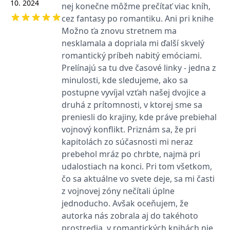
10. 2024
nej konečne môžme prečítať viac kníh,
zákazníků a
_lb_ccc
.grada.sk
Google Universal
1 rok
ANONCHK
10 minut
Tento soubor cookie
Microsoft
funkčnost
Analytics - což je
provádí informace o
Corporation
cez fantasy po romantiku. Ani pri knihe
webových
významná aktualizace
_lb
.grada.sk
Zavřením
tom, jak koncový
.c.clarity.ms
stránek. Může
běžněji používané
prohlížeče
Možno ťa znovu stretnem ma
uživatel používá web, a
shromažďovat
analytické služby
jakoukoli reklamu,
informace o tom,
nesklamala a dopriala mi ďalší skvelý
Google. Tento soubor
inco_session_temp_browser
www.grada.sk
kterou koncový uživatel
1 hodina
jak uživatelé
cookie se používá k
mohl vidět před
romantický príbeh nabitý emóciami.
navigovat a
rozlišení jedinečných
návštěvou uvedeného
CMSCurrentTheme
www.grada.sk
1 den
používat stránky,
uživatelů přiřazením
webu.
Prelínajú sa tu dve časové linky - jedna z
pomáhá
náhodně
identifikovat
minulosti, kde sledujeme, ako sa
vygenerovaného čísla
test_cookie
15 minut
Tento soubor cookie
Google LLC
preference a
jako identifikátoru
nastavuje společnost
.doubleclick.net
postupne vyvíjal vzťah našej dvojice a
zlepšit
klienta. Je součástí
DoubleClick (kterou
poskytování
každého požadavku
vlastní společnost
druhá z prítomnosti, v ktorej sme sa
služeb.
na stránku na webu a
Google), aby zjistila, zda
slouží k výpočtu
preniesli do krajiny, kde práve prebiehal
prohlížeč návštěvníka
údajů o
webu podporuje
vojnový konflikt. Priznám sa, že pri
návštěvnících, relacích
soubory cookie.
a kampaních pro
kapitolách zo súčasnosti mi neraz
analytické přehledy
_uetvid
1 rok
Toto je soubor cookie
Microsoft
webů.
prebehol mráz po chrbte, najmä pri
využívaný společností
Corporation
Microsoft Bing Ads a je
.grada.sk
udalostiach na konci. Pri tom všetkom,
VisitorStatus
1 rok 1
Označuje, zda je
Kentiko
sledovacím souborem
měsíc
návštěvník nový nebo
Software LLC
cookie. Umožňuje nám
čo sa aktuálne vo svete deje, sa mi časti
se vrací. Používá se ke
www.grada.sk
komunikovat s
sledování statistiky
uživatelem, který již dříve
z vojnovej zóny nečítali úplne
návštěvníků ve
navštívil náš web.
webové analýze.
jednoducho. Avšak oceňujem, že
_gcl_au
3 měsíce
Tento soubor cookie
Google LLC
autorka nás zobrala aj do takéhoto
nastavuje společnost
.grada.sk
Doubleclick a provádí
prostredia, v romantických knihách nie