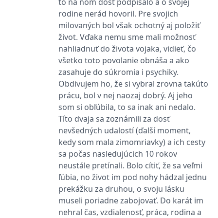
to na ňom dosť podpísalo a o svojej
Microsoftu široce
Corporation
používán jako jedinečný
.bing.com
rodine nerád hovoril. Pre svojich
identifikátor uživatele.
milovaných bol však ochotný aj položiť
Lze jej nastavit pomocí
vložených skriptů
život. Vďaka nemu sme mali možnosť
Microsoft. Široce se věří,
že se synchronizuje s
nahliadnuť do života vojaka, vidieť, čo
mnoha různými
doménami společnosti
všetko toto povolanie obnáša a ako
Microsoft, což umožňuje
zasahuje do súkromia i psychiky.
sledování uživatelů.
Obdivujem ho, že si vybral zrovna takúto
_fbp
3 měsíce
Používá Facebook k
Meta Platform
poskytování řady
Inc.
prácu, bol v nej naozaj dobrý. Aj jeho
reklamních produktů,
.grada.sk
som si obľúbila, to sa inak ani nedalo.
jako je nabízení cen v
reálném čase od
Títo dvaja sa zoznámili za dosť
inzerentů třetích stran
nevšedných udalostí (ďalší moment,
_uetsid
1 den
Tento soubor cookie
Microsoft
kedy som mala zimomriavky) a ich cesty
používá společnost Bing
Corporation
k určení, jaké reklamy by
.grada.sk
sa počas nasledujúcich 10 rokov
se měly zobrazovat a
které by mohly být
neustále pretínali. Bolo cítiť, že sa veľmi
relevantní pro
koncového uživatele,
ľúbia, no život im pod nohy hádzal jednu
který si prohlíží web.
prekážku za druhou, o svoju lásku
SRM_B
1 rok
Toto je cookie první
Microsoft
museli poriadne zabojovať. Do karát im
strany společnosti
Corporation
Microsoft MSN, které
.c.bing.com
nehral čas, vzdialenosť, práca, rodina a
zajišťuje správné