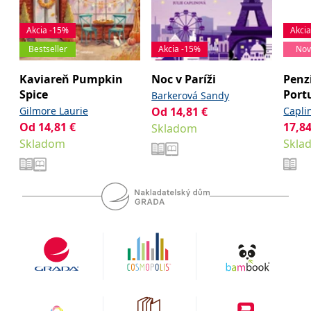
Akcia -15%
Akci
Bestseller
Akcia -15%
Nov
Kaviareň Pumpkin
Noc v Paríži
Penz
Spice
Port
Barkerová Sandy
orie
Gilmore Laurie
Od
14,81
€
Caplin
Od
14,81
€
17,8
Skladom
Skladom
Skla