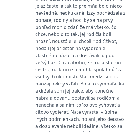
informace o tom, jak
je až časté, a tak to pre mňa bolo niečo
koncový uživatel používá
webové stránky a
nevšedné, neokukané. Izzy pochádzala z
jakoukoli reklamu,
kterou koncový uživatel
bohatej rodiny a hoci by sa na prvý
mohl vidět před
návštěvou uvedeného
pohľad mohlo zdať, že má všetko, čo
webu.
chce, nebolo to tak. Jej rodičia boli
CLID
www.clarity.ms
1 rok
Tento soubor cookie je
hrozní, neustále jej chceli riadiť život,
obvykle nastaven
společností Dstillery, aby
nedali jej priestor na vyjadrenie
umožnil sdílení
vlastného názoru a dostávali ju pod
mediálního obsahu na
sociálních médiích. Může
veľký tlak. Chvalabohu, že mala staršiu
také shromažďovat
informace o
sestru, na ktorú sa mohla spoľahnúť za
návštěvnících webových
všetkých okolností. Mali medzi sebou
stránek, když používají
sociální média ke sdílení
naozaj pekný vzťah. Bola to sympaťáčka
obsahu webových
stránek z navštívené
a držala som jej palce, aby konečne
stránky.
nabrala odvahu postaviť sa rodičom a
MR
7 dní
Toto je soubor cookie
Microsoft
nenechala sa nimi toľko ovplyvňovať a
první strany společnosti
Corporation
Microsoft MSN, který
.c.bing.com
citovo vydierať. Nate vyrastal v úplne
používáme k měření
používání webu pro
iných podmienkach, no ani jeho detstvo
interní analýzu.
a dospievanie neboli ideálne. Všetko sa
MUID
1 rok
Tento soubor cookie je v
Microsoft