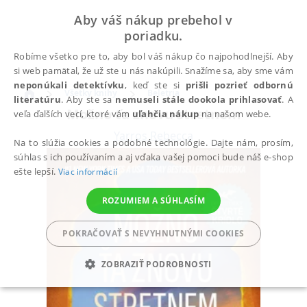
Aby váš nákup prebehol v
poriadku.
Robíme všetko pre to, aby bol váš nákup čo najpohodlnejší. Aby
si web pamätal, že už ste u nás nakúpili. Snažíme sa, aby sme vám
neponúkali detektívku
, keď ste si
prišli pozrieť odbornú
Všetky knihy
Beletria
literatúru
. Aby ste sa
nemuseli stále dookola prihlasovať
. A
Možno ťa znovu stretnem
veľa ďalších vecí, ktoré vám
uľahčia nákup
na našom webe.
Yarros Rebecca
Na to slúžia cookies a podobné technológie. Dajte nám, prosím,
súhlas s ich používaním a aj vďaka vašej pomoci bude náš e-shop
ešte lepší.
Viac informácií
ROZUMIEM A SÚHLASÍM
POKRAČOVAŤ S NEVYHNUTNÝMI COOKIES
ZOBRAZIŤ PODROBNOSTI
POTREBNÉ
ANALYTICKÉ
MARKETINGOVÉ