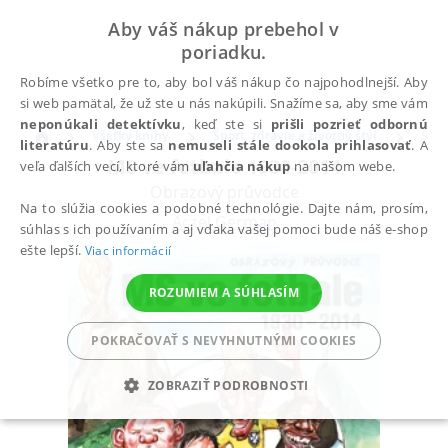
Aby váš nákup prebehol v
poriadku.
Robíme všetko pre to, aby bol váš nákup čo najpohodlnejší. Aby
si web pamätal, že už ste u nás nakúpili. Snažíme sa, aby sme vám
neponúkali detektívku
, keď ste si
prišli pozrieť odbornú
Všetky knihy
Šport, zdravie a životný štýl
Špor
literatúru
. Aby ste sa
nemuseli stále dookola prihlasovať
. A
MS ve fotbale 1930-2014
veľa ďalších vecí, ktoré vám
uľahčia nákup
na našom webe.
Obrazový průvodce
Na to slúžia cookies a podobné technológie. Dajte nám, prosím,
Aczel German
súhlas s ich používaním a aj vďaka vašej pomoci bude náš e-shop
ešte lepší.
Viac informácií
ROZUMIEM A SÚHLASÍM
POKRAČOVAŤ S NEVYHNUTNÝMI COOKIES
ZOBRAZIŤ PODROBNOSTI
POTREBNÉ
ANALYTICKÉ
MARKETINGOVÉ