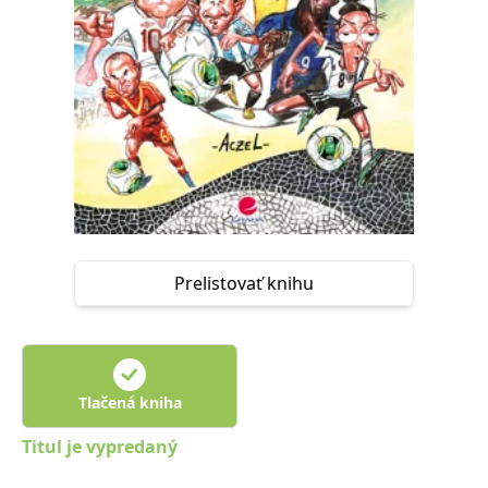
FUNKČNÉ
NEZARADENÉ SÚBORY
Potrebné
Analytické
Marketingové
Funkčné
Nezaradené súbory
Nevyhnutné súbory cookie umožňujú základné funkcie webovej stránky,
ako je prihlásenie používateľa a správa účtu. Bez nevyhnutných súborov
cookie nie je možné webové stránky správne používať.
Poskytovateľ /
Platnosť
Názov
Popis
Doména
končí
Prelistovať knihu
ASP.NET_SessionId
Zavřením
Tento soubor
Microsoft
prohlížeče
cookie
Corporation
zachovává stav
www.grada.sk
relace
návštěvníka
napříč
požadavky na
Tlačená kniha
stránku.
__cf_bm
30 minut
Tento soubor
Cloudflare Inc.
Titul je vypredaný
cookie se
.heureka.cz
používá k
rozlišení mezi