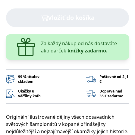
lidmi a roboty.
To je pro web
přínosné, aby
Google Privacy Policy
bylo možné
Vložiť do košíka
podávat platné
zprávy o
používání
jejich
webových
stránek.
Za každý nákup od nás dostaváte
PHPSESSID
Zavřením
Cookie
PHP.net
ako darček
knižky zadarmo.
prohlížeče
generovaný
www.bambook.cz
aplikacemi
založenými na
jazyce PHP.
Toto je
univerzální
99 % titulov
Poštovné od 2 ,1
identifikátor
skladom
€
používaný k
udržování
Ukážky u
Doprava nad
proměnných
relací uživatelů.
väčšiny kníh
35 € zadarmo
Obvykle se
jedná o
náhodně
vygenerované
Originální ilustrované dějiny všech dosavadních
číslo, jeho
použití může
světových šampionátů v kopané přinášejí ty
být specifické
pro daný web,
nejdůležitější a nejzajímavější okamžiky jejich historie.
ale dobrým