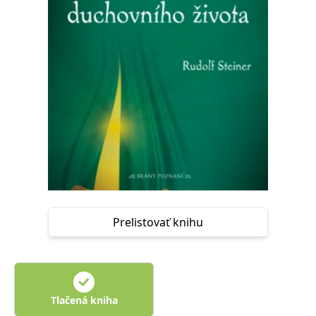
FUNKČNÉ
NEZARADENÉ SÚBORY
Potrebné
Analytické
Marketingové
Funkčné
Nezaradené súbory
Nevyhnutné súbory cookie umožňujú základné funkcie webovej stránky,
ako je prihlásenie používateľa a správa účtu. Bez nevyhnutných súborov
cookie nie je možné webové stránky správne používať.
Poskytovateľ /
Platnosť
Názov
Popis
Doména
končí
ASP.NET_SessionId
Zavřením
Tento soubor
Microsoft
prohlížeče
cookie
Corporation
zachovává stav
www.grada.sk
Prelistovať knihu
relace
návštěvníka
napříč
požadavky na
stránku.
__cf_bm
30 minut
Tento soubor
Cloudflare Inc.
cookie se
.heureka.cz
Tlačená kniha
používá k
rozlišení mezi