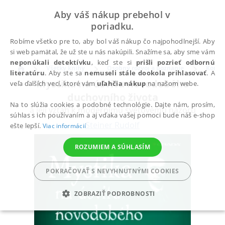
Aby váš nákup prebehol v
poriadku.
Robíme všetko pre to, aby bol váš nákup čo najpohodlnejší. Aby
si web pamätal, že už ste u nás nakúpili. Snažíme sa, aby sme vám
neponúkali detektívku
, keď ste si
prišli pozrieť odbornú
Všetky knihy
Osobný rozvoj a poznanie
Komun
literatúru
. Aby ste sa
nemuseli stále dookola prihlasovať
. A
Mystika na úsvitu novodobého
veľa ďalších vecí, ktoré vám
uľahčia nákup
na našom webe.
duchovního života
Na to slúžia cookies a podobné technológie. Dajte nám, prosím,
a její vztah k modernímu světovému názoru
súhlas s ich používaním a aj vďaka vašej pomoci bude náš e-shop
Steiner Rudolf
ešte lepší.
Viac informácií
ROZUMIEM A SÚHLASÍM
POKRAČOVAŤ S NEVYHNUTNÝMI COOKIES
ZOBRAZIŤ PODROBNOSTI
POTREBNÉ
ANALYTICKÉ
MARKETINGOVÉ