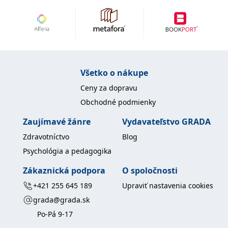
uid
.adform.net
2 měsíce
Tento soubor cookie
poskytuje jednoznačně
přiřazené strojově
generované ID uživatele
a shromažďuje údaje o
aktivitě na webu. Tato
data mohou být
odeslána k analýze a
hlášení třetí straně.
Všetko o nákupe
Ceny za dopravu
Obchodné podmienky
Zaujímavé žánre
Vydavateľstvo GRADA
Zdravotníctvo
Blog
Psychológia a pedagogika
Zákaznická podpora
O spoločnosti
+421 255 645 189
Upraviť nastavenia cookies
grada@grada.sk
Po-Pá 9-17