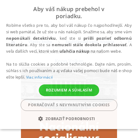
Aby váš nákup prebehol v
poriadku.
Robíme všetko pre to, aby bol váš nákup čo najpohodlnejší. Aby
si web pamätal, že už ste u nás nakúpili. Snažíme sa, aby sme vám
neponúkali detektívku
, keď ste si
prišli pozrieť odbornú
Všetky knihy
Spoločenské vedy, história
Polit
literatúru
. Aby ste sa
nemuseli stále dookola prihlasovať
. A
Nacionální socialismus
veľa ďalších vecí, ktoré vám
uľahčia nákup
na našom webe.
Koop Volker
Na to slúžia cookies a podobné technológie. Dajte nám, prosím,
súhlas s ich používaním a aj vďaka vašej pomoci bude náš e-shop
ešte lepší.
Viac informácií
ROZUMIEM A SÚHLASÍM
POKRAČOVAŤ S NEVYHNUTNÝMI COOKIES
ZOBRAZIŤ PODROBNOSTI
POTREBNÉ
ANALYTICKÉ
MARKETINGOVÉ