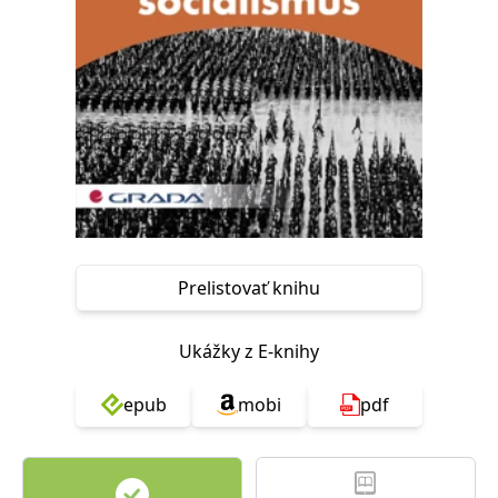
FUNKČNÉ
NEZARADENÉ SÚBORY
Potrebné
Analytické
Marketingové
Funkčné
Nezaradené súbory
Nevyhnutné súbory cookie umožňujú základné funkcie webovej stránky,
ako je prihlásenie používateľa a správa účtu. Bez nevyhnutných súborov
cookie nie je možné webové stránky správne používať.
Poskytovateľ /
Platnosť
Názov
Popis
Doména
končí
Prelistovať knihu
ASP.NET_SessionId
Zavřením
Tento soubor
Microsoft
prohlížeče
cookie
Corporation
zachovává stav
www.grada.sk
Ukážky z E-knihy
relace
návštěvníka
napříč
požadavky na
epub
mobi
pdf
stránku.
__cf_bm
30 minut
Tento soubor
Cloudflare Inc.
cookie se
.heureka.cz
používá k
rozlišení mezi