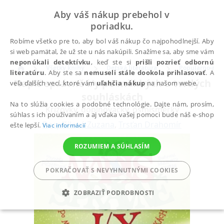
Aby váš nákup prebehol v
poriadku.
Robíme všetko pre to, aby bol váš nákup čo najpohodlnejší. Aby
si web pamätal, že už ste u nás nakúpili. Snažíme sa, aby sme vám
neponúkali detektívku
, keď ste si
prišli pozrieť odbornú
Všetky knihy
Detská literatúra
Populárno-náuč
literatúru
. Aby ste sa
nemuseli stále dookola prihlasovať
. A
Napiš správně i/y po měkkých a tvrdých
veľa ďalších vecí, ktoré vám
uľahčia nákup
na našom webe.
souhláskách
Na to slúžia cookies a podobné technológie. Dajte nám, prosím,
Křížovky, doplňovačky, osmisměrky
súhlas s ich používaním a aj vďaka vašej pomoci bude náš e-shop
Pospíšilová Zuzana
,
Trsťan Drahomír
ešte lepší.
Viac informácií
ROZUMIEM A SÚHLASÍM
POKRAČOVAŤ S NEVYHNUTNÝMI COOKIES
ZOBRAZIŤ PODROBNOSTI
POTREBNÉ
ANALYTICKÉ
MARKETINGOVÉ