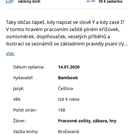
väčšiny kníh
35 € zadarmo
příkladem je
udržování
přihlášeného
stavu uživatele
mezi
Taky občas tápeš, kdy napsat ve slově Y a kdy zase I?
stránkami.
V tomto hravém pracovním sešitě plném křížovek,
CookieConsent
1 rok
Tento soubor
Cybot A/S
osmisměrek, doplňovaček, veselých příběhů a
cookie ukládá
www.bambook.cz
stav souhlasu
ilustrací se seznámíš se základními pravidly psaní i/y
uživatele se
soubory cookie
po měkkých a tvrdých souhláskách. Když se je naučíš
viac
pro aktuální
a budeš se jimi řídit, nezaskočí tě ani pěkně vypečený
doménu.
chyták.
G_ENABLED_IDPS
1 rok 1
Slouží k
Google LLC
Dátum vydania
:
14.01.2020
měsíc
přihlášení
.www.grada.sk
pomocí Google
Vydavateľ
:
Bambook
Procvič si pravopis hravou formou!
receive-cookie-
.doubleclick.net
6 měsíců
Tento soubor
deprecation
cookie se
Jazyk
:
Čeština
používá pro
signál majiteli
Věk
:
Od 9 rokov
webových
stránek o
depreciaci
Počet strán
:
168
souborů
cookie, které
Žáner
:
Pracovné zošity, zábava, hry
systém přijímá,
a zajištění
souladu a
Väzba knihy
:
Brožovaná
přizpůsobivosti