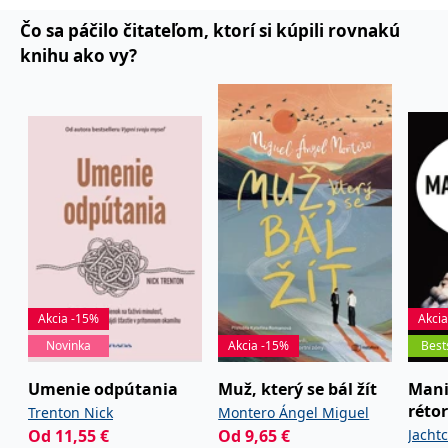
Čo sa páčilo čitateľom, ktorí si kúpili rovnakú
knihu ako vy?
Akcia -15%
Akci
Novinka
Akcia -15%
Best
Umenie odpútania
Muž, který se bál žít
Mani
réto
Trenton Nick
Montero Ángel Miguel
Od
11,55
€
Od
9,65
€
Jacht