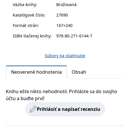
Väzba knihy
:
Brožovaná
Přestaňte věřit myšlenkám, které vás brzdí, a začněte
žít tak, abyste se cítili sebevědomě, přijímaní a sami
Katalógové číslo
:
27690
sebou.
Formát strán
:
167×240
ISBN tlačenej knihy
:
978-80-271-6144-7
Súbory na stiahnutie
Neoverené hodnotenia
Obsah
Knihu ešte nikto nehodnotil. Prihláste sa do svojho
účtu a buďte prví!
Prihlásiť a napísať recenziu