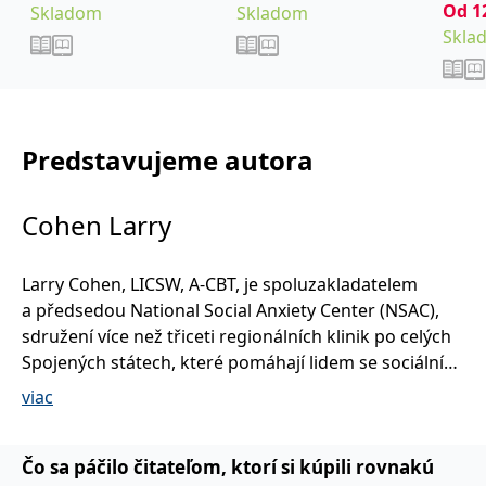
Od
1
Skladom
Skladom
Skla
Predstavujeme autora
Cohen Larry
Larry Cohen, LICSW, A-CBT, je spoluzakladatelem
a předsedou National Social Anxiety Center (NSAC),
sdružení více než třiceti regionálních klinik po celých
Spojených státech, které pomáhají lidem se sociální
úzkostí a poskytují jim vědecky ověřenou podporu
viac
a služby. Od roku 1990 vede kliniku Social Anxiety
Help (NSAC District of Columbia) ve Washingtonu, D.
C., kde poskytl kognitivně-behaviorální terapii více
Čo sa páčilo čitateľom, ktorí si kúpili rovnakú