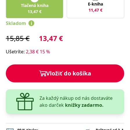
E-kniha
Tlačená kniha
11,47
€
13,47
€
Skladom
i
15,85
€
13,47
€
Ušetríte
:
2,38
€
15
%
Vložiť do košíka
Za každý nákup od nás dostaváte
ako darček
knižky zadarmo.