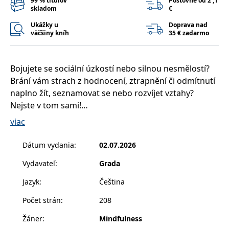
99 % titulov
Poštovné od 2 ,1
skladom
€
Ukážky u
Doprava nad
väčšiny kníh
35 € zadarmo
Bojujete se sociální úzkostí nebo silnou nesmělostí?
Brání vám strach z hodnocení, ztrapnění či odmítnutí
naplno žít, seznamovat se nebo rozvíjet vztahy?
Nejste v tom sami!
viac
Tato praktická příručka vycházející z principů
kognitivně‑behaviorální terapie (KBT) vám krok za
Dátum vydania
:
02.07.2026
krokem ukáže, jak
uvolnit sevření studu
,
posílit
Vydavateľ
:
Grada
sebevědomí
a nahradit sebekritické myšlenky
laskavějším a realističtějším pohledem na sebe.
Jazyk
:
Čeština
Díky ověřeným strategiím se naučíte překonávat
Počet strán
:
208
strach, lépe zvládat sociální situace a budovat jistější,
zdravější vztahy.
Žáner
:
Mindfulness