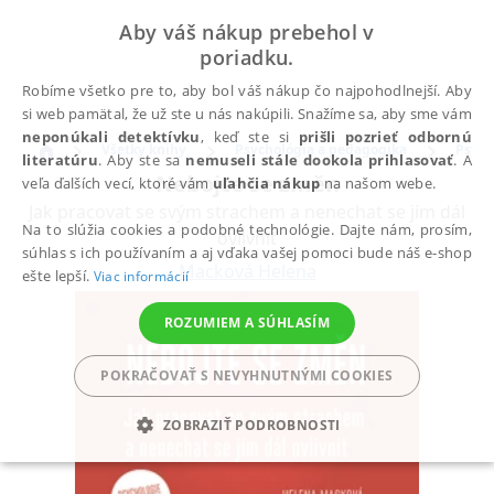
Aby váš nákup prebehol v
poriadku.
Robíme všetko pre to, aby bol váš nákup čo najpohodlnejší. Aby
si web pamätal, že už ste u nás nakúpili. Snažíme sa, aby sme vám
neponúkali detektívku
, keď ste si
prišli pozrieť odbornú
Všetky knihy
Psychológia a pedagogika
Psych
literatúru
. Aby ste sa
nemuseli stále dookola prihlasovať
. A
Nebojte se změn
veľa ďalších vecí, ktoré vám
uľahčia nákup
na našom webe.
Jak pracovat se svým strachem a nenechat se jím dál
Na to slúžia cookies a podobné technológie. Dajte nám, prosím,
ovlivnit
súhlas s ich používaním a aj vďaka vašej pomoci bude náš e-shop
Macková Helena
ešte lepší.
Viac informácií
ROZUMIEM A SÚHLASÍM
POKRAČOVAŤ S NEVYHNUTNÝMI COOKIES
ZOBRAZIŤ PODROBNOSTI
POTREBNÉ
ANALYTICKÉ
MARKETINGOVÉ