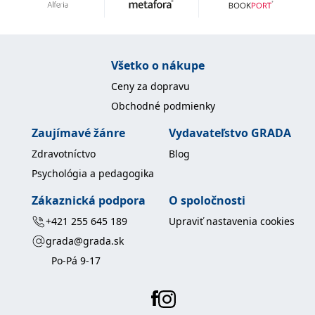
uid
.adform.net
2 měsíce
Tento soubor cookie
poskytuje jednoznačně
přiřazené strojově
generované ID uživatele
a shromažďuje údaje o
aktivitě na webu. Tato
Všetko o nákupe
data mohou být
odeslána k analýze a
Ceny za dopravu
hlášení třetí straně.
Obchodné podmienky
Zaujímavé žánre
Vydavateľstvo GRADA
Zdravotníctvo
Blog
Psychológia a pedagogika
Zákaznická podpora
O spoločnosti
+421 255 645 189
Upraviť nastavenia cookies
grada@grada.sk
Po-Pá 9-17