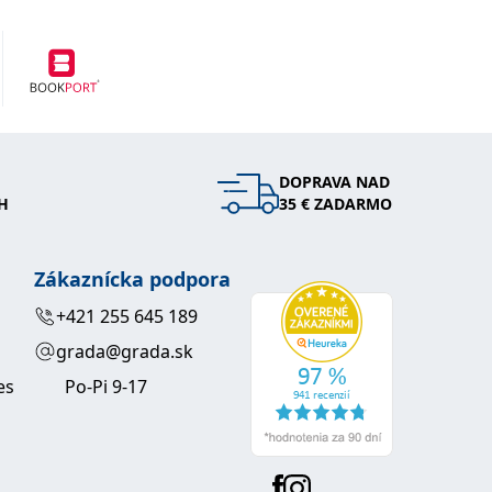
DOPRAVA NAD
H
35 € ZADARMO
Zákaznícka podpora
+421 255 645 189
grada@grada.sk
es
Po-Pi 9-17