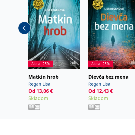
Akcia -25%
Akcia -25%
Matkin hrob
Dievča bez mena
Regan Lisa
Regan Lisa
Od
13,06
€
Od
12,43
€
Skladom
Skladom