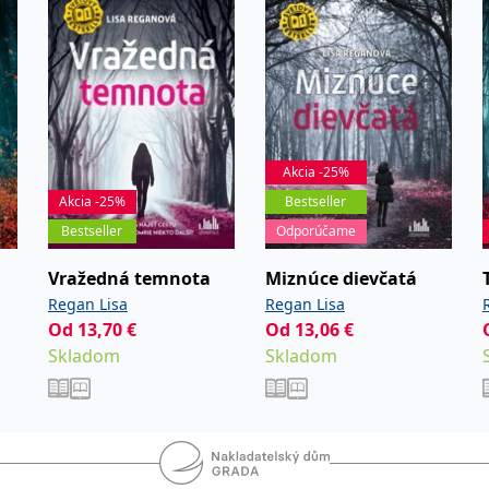
Akcia -25%
Akcia -25%
Bestseller
Bestseller
Odporúčame
Vražedná temnota
Miznúce dievčatá
Regan Lisa
Regan Lisa
Od
13,70
€
Od
13,06
€
Skladom
Skladom