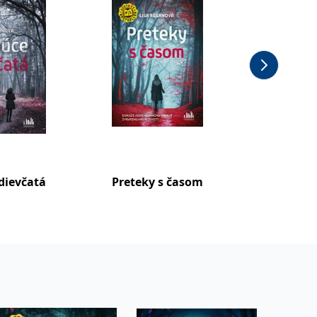
dievčatá
Preteky s časom
Smrtia