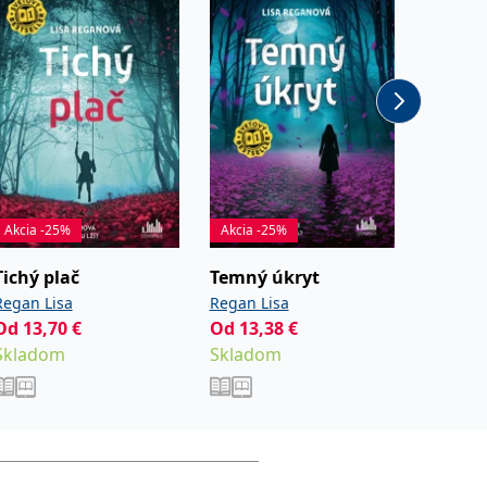
Akcia -25%
Akcia -25%
Akcia -
Tichý plač
Temný úkryt
Smrtia
Regan Lisa
Regan Lisa
Regan L
Od
13,70
€
Od
13,38
€
Od
12,
Skladom
Skladom
Sklad