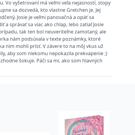
du. Vo vyšetrovaní má veľmi veľa nejasností, stopy
entů třetích stran
pne sa dozvedá, kto vlastne Gretchen je. Jej
dčený. Josie je veľmi panovačná a opäť sa
hly být relevantní pro koncového uživatele, který si prohlíží
ť a správať sa viac ako chlap, lebo zatiaľ Josie
rípadu, tak ten bol neuveriteľne zamotaný, ale
utorka nám podsúvala v texte poznámky, ktoré
tránky.
ka nim mohli prísť. V závere to na môj vkus už
ily, aby som niekomu nepokazila prekvapenie ;)
vit pomocí vložených skriptů Microsoft. Široce se věří, že se
ozhodne šokuje. Páči sa mi, ako som hlavných
l používá webové stránky a jakoukoli reklamu, kterou koncový
 údaje o aktivitě na webu. Tato data mohou být odeslána k