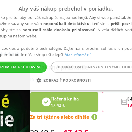
Aby váš nákup prebehol v poriadku.
ko pre to, aby bol váš nákup čo najpohodlnejší. Aby si web pamätal, že 
nažíme sa, aby sme vám
neponúkali detektívku
, keď ste si
prišli poz
 Aby ste sa
nemuseli stále dookola prihlasovať
. A veľa ďalších ve
kup
na našom webe.
a cookies a podobné technológie. Dajte nám, prosím, súhlas s ich pou
 detektívky
 pomoci bude náš e-shop ešte lepší.
Viac informácií
Nečakané priznanie
OZUMIEM A SÚHLASÍM
POKRAČOVAŤ S NEVYHNUTNÝMI COOKI
Regan Lisa
ZOBRAZIŤ PODROBNOSTI
ANALYTICKÉ
MARKETINGOVÉ
FUNKČNÉ
NEZ
Tlačená kniha
E-
17,42
€
13
Za tri týždne alebo dlhšie
i
Potrebné
Analytické
Marketingové
Funkčné
Nezaradené súbory
ránky, ako je prihlásenie používateľa a správa účtu. Bez nevyhnutných súborov cook