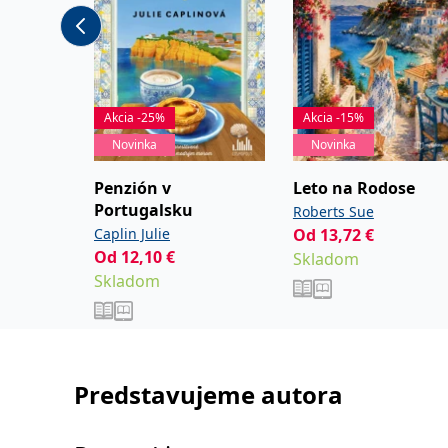
Akcia -25%
Akcia -15%
Novinka
Novinka
Penzión v
Leto na Rodose
Portugalsku
Roberts Sue
Caplin Julie
Od
13,72
€
Od
12,10
€
Skladom
Skladom
Predstavujeme autora