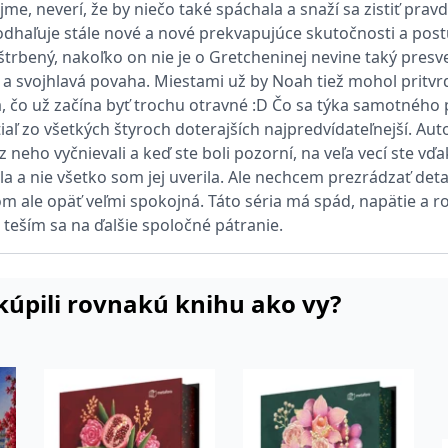
jme, neverí, že by niečo také spáchala a snaží sa zistiť prav
 k poskytování řady reklamních produktů, jako je nabízení cen v reálném čase od inzer
dhaľuje stále nové a nové prekvapujúce skutočnosti a postu
trbený, nakoľko on nie je o Gretcheninej nevine taký presve
kie používá společnost Bing k určení, jaké reklamy by se měly zobrazovat a které by mo
ká a svojhlavá povaha. Miestami už by Noah tiež mohol pritvrdi
, čo už začína byť trochu otravné :D Čo sa týka samotného p
tiaľ zo všetkých štyroch doterajších najpredvídateľnejší. A
rvní strany společnosti Microsoft MSN, které zajišťuje správné fungování této webové s
eho vyčnievali a keď ste boli pozorní, na veľa vecí ste vďa
 a nie všetko som jej uverila. Ale nechcem prezrádzať deta
ie je v Microsoftu široce používán jako jedinečný identifikátor uživatele. Lze jej nasta
m ale opäť veľmi spokojná. Táto séria má spád, napätie a r
 mnoha různými doménami společnosti Microsoft, což umožňuje sledování uživatelů.
 teším sa na ďalšie spoločné pátranie.
okie nastavuje společnost Doubleclick a provádí informace o tom, jak koncový uživate
idět před návštěvou uvedeného webu.
i kúpili rovnakú knihu ako vy?
ohlížeč uživatele podporuje soubory cookie.
okie poskytuje jednoznačně přiřazené strojově generované ID uživatele a shromažďuje
 třetí straně.