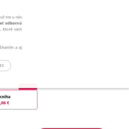
už ste u nás
rieť odbornú
cí, ktoré vám
žívaním a aj
ES
Akčná cena
ARADENÉ SÚBORY
kniha
,06
€
ie nie je možné webové stránky správne používať.