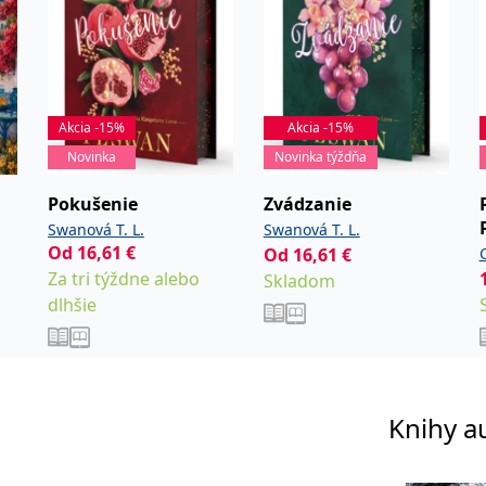
Akcia -15%
Akcia -15%
Novinka
Novinka týždňa
Pokušenie
Zvádzanie
Swanová T. L.
Swanová T. L.
Od
16,61
€
Od
16,61
€
C
Za tri týždne alebo
Skladom
dlhšie
Knihy a