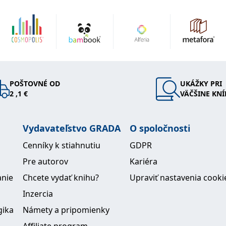
POŠTOVNÉ OD
UKÁŽKY PRI
2 ,1 €
VÄČŠINE KNÍ
Vydavateľstvo GRADA
O spoločnosti
Cenníky k stiahnutiu
GDPR
Pre autorov
Kariéra
anie
Chcete vydať knihu?
Upraviť nastavenia cooki
Inzercia
gika
Námety a pripomienky
Affiliate program