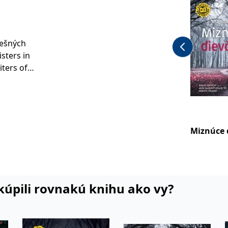
pešných
isters in
iters of
tovú
ie
Miznúce 
núce
o jedenásť
čitateľov
i kúpili rovnakú knihu ako vy?