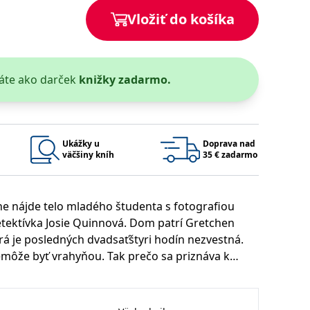
Vložiť do košíka
áte ako darček
knižky zadarmo.
 bylo možné podávat platné zprávy o používání jejich webových
užívaný k udržování proměnných relací uživatelů. Obvykle se
rým příkladem je udržování přihlášeného stavu uživatele mezi
Google Privacy Policy
Ukážky u
Doprava nad
väčšiny kníh
35 € zadarmo
ne nájde telo mladého študenta s fotografiou
ie, které systém přijímá, a zajištění souladu a přizpůsobivosti
detektívka Josie Quinnová. Dom patrí Gretchen
rá je posledných dvadsaťštyri hodín nezvestná.
 nemôže byť vrahyňou. Tak prečo sa priznáva k
Platnosť končí
Popis
1 rok 1 měsíc
ho života a odhalí spojenie medzi chlapcom,
1 rok 1 měsíc
u pro interní analýzu.
í aktivit na webu.