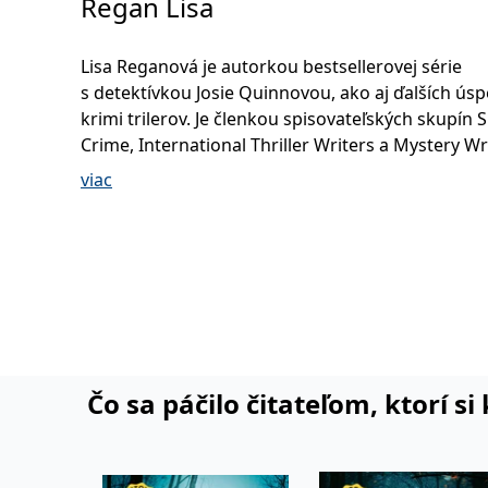
Regan Lisa
Lisa Reganová je autorkou bestsellerovej série
s detektívkou Josie Quinnovou, ako aj ďalších ús
krimi trilerov. Je členkou spisovateľských skupín S
Crime, International Thriller Writers a Mystery Wr
America.
viac
Žije vo Filadelfii so svojím manželom, s dcérou a
bostonským teriérom menom Mr. Phillip. Celosve
pozornosť si získala práve prvým dielom krimi sér
s vyšetrovateľkou Josie Quinnovou s názvom Miz
dievčatá (Vanishing Girls). V angličtine zatiaľ vyšl
prípadov, no Lisa Reganová už chystá pre svojich 
ďalší diel.
Čo sa páčilo čitateľom, ktorí s