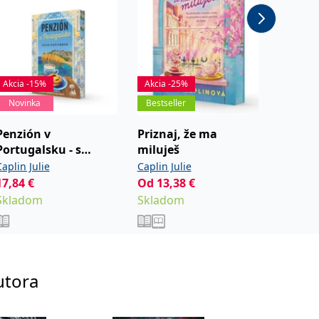
Akcia -15%
Akcia -25%
Novinka
Bestseller
Akcia -
Penzión v
Priznaj, že ma
Útulná
Portugalsku - s
miluješ
pobrež
oriezkou
aplin Julie
Caplin Julie
Colgan 
17,84
€
Od
13,38
€
Od
15,
Skladom
Skladom
Sklad
utora