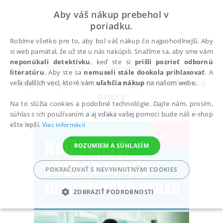
Aby váš nákup prebehol v
poriadku.
Robíme všetko pre to, aby bol váš nákup čo najpohodlnejší. Aby
si web pamätal, že už ste u nás nakúpili. Snažíme sa, aby sme vám
neponúkali detektívku
, keď ste si
prišli pozrieť odbornú
Všetky knihy
Podnikanie, ekonómia a financie
literatúru
. Aby ste sa
nemuseli stále dookola prihlasovať
. A
Nejčastější chyby a omyly manažerské
veľa ďalších vecí, ktoré vám
uľahčia nákup
na našom webe.
praxe
Na to slúžia cookies a podobné technológie. Dajte nám, prosím,
Štěpaník Jaroslav
súhlas s ich používaním a aj vďaka vašej pomoci bude náš e-shop
ešte lepší.
Viac informácií
ROZUMIEM A SÚHLASÍM
POKRAČOVAŤ S NEVYHNUTNÝMI COOKIES
ZOBRAZIŤ PODROBNOSTI
POTREBNÉ
ANALYTICKÉ
MARKETINGOVÉ