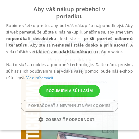
Aby váš nákup prebehol v
poriadku.
Robíme všetko pre to, aby bol váš nákup čo najpohodlnejší. Aby
si web pamätal, že už ste u nás nakúpili. Snažíme sa, aby sme vám
neponúkali detektívku
, keď ste si
prišli pozrieť odbornú
Všetky knihy
Stavebníctvo a architektúra
Stav
literatúru
. Aby ste sa
nemuseli stále dookola prihlasovať
. A
Nízkoenergetické domy
veľa ďalších vecí, ktoré vám
uľahčia nákup
na našom webe.
Principy a příklady
Na to slúžia cookies a podobné technológie. Dajte nám, prosím,
Tywoniak Jan
súhlas s ich používaním a aj vďaka vašej pomoci bude náš e-shop
ešte lepší.
Viac informácií
ROZUMIEM A SÚHLASÍM
POKRAČOVAŤ S NEVYHNUTNÝMI COOKIES
ZOBRAZIŤ PODROBNOSTI
POTREBNÉ
ANALYTICKÉ
MARKETINGOVÉ