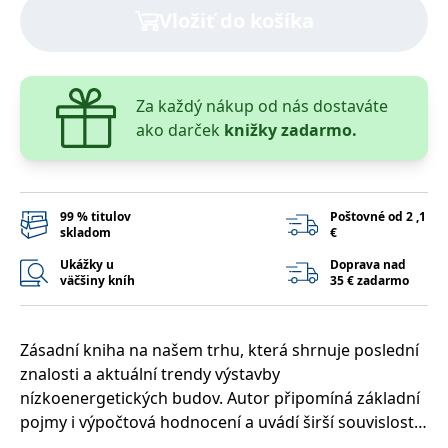
lidmi a roboty.
Vložiť do košíka
To je pro web
přínosné, aby
Google Privacy Policy
bylo možné
podávat platné
zprávy o
používání
Za každý nákup od nás dostaváte
jejich
webových
ako darček
knižky zadarmo.
stránek.
PHPSESSID
Zavřením
Cookie
PHP.net
prohlížeče
generovaný
www.bambook.cz
aplikacemi
založenými na
99 % titulov
Poštovné od 2 ,1
jazyce PHP.
skladom
€
Toto je
univerzální
identifikátor
Ukážky u
Doprava nad
používaný k
väčšiny kníh
35 € zadarmo
udržování
proměnných
relací uživatelů.
Obvykle se
jedná o
Zásadní kniha na našem trhu, která shrnuje poslední
náhodně
znalosti a aktuální trendy výstavby
vygenerované
číslo, jeho
nízkoenergetických budov. Autor připomíná základní
použití může
být specifické
pojmy i výpočtová hodnocení a uvádí širší souvislosti
pro daný web,
udržitelné výstavby. Podrobně vysvětluje principy
ale dobrým