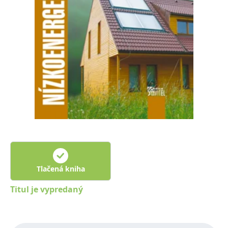
FUNKČNÉ
NEZARADENÉ SÚBORY
Potrebné
Analytické
Marketingové
Funkčné
Nezaradené súbory
Nevyhnutné súbory cookie umožňujú základné funkcie webovej stránky,
ako je prihlásenie používateľa a správa účtu. Bez nevyhnutných súborov
cookie nie je možné webové stránky správne používať.
Poskytovateľ /
Platnosť
Názov
Popis
Doména
končí
ASP.NET_SessionId
Zavřením
Tento soubor
Microsoft
prohlížeče
cookie
Corporation
zachovává stav
www.grada.sk
relace
návštěvníka
Tlačená kniha
napříč
požadavky na
Titul je vypredaný
stránku.
__cf_bm
30 minut
Tento soubor
Cloudflare Inc.
cookie se
.heureka.cz
používá k
rozlišení mezi