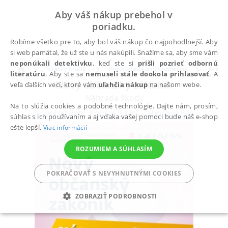
Aby váš nákup prebehol v
poriadku.
Robíme všetko pre to, aby bol váš nákup čo najpohodlnejší. Aby
si web pamätal, že už ste u nás nakúpili. Snažíme sa, aby sme vám
neponúkali detektívku
, keď ste si
prišli pozrieť odbornú
Všetky knihy
Právo, dane a účtovníctvo
Právo
literatúru
. Aby ste sa
nemuseli stále dookola prihlasovať
. A
Nový občanský zákoník
veľa ďalších vecí, ktoré vám
uľahčia nákup
na našom webe.
Náhrada škody
Na to slúžia cookies a podobné technológie. Dajte nám, prosím,
Novotný Petr
,
Koukal Pavel
,
Zahořová Eva
súhlas s ich používaním a aj vďaka vašej pomoci bude náš e-shop
ešte lepší.
Viac informácií
ROZUMIEM A SÚHLASÍM
POKRAČOVAŤ S NEVYHNUTNÝMI COOKIES
ZOBRAZIŤ PODROBNOSTI
POTREBNÉ
ANALYTICKÉ
MARKETINGOVÉ