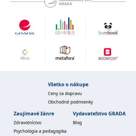
uid
.adform.net
2 měsíce
Tento soubor cookie
poskytuje jednoznačně
přiřazené strojově
generované ID uživatele
a shromažďuje údaje o
aktivitě na webu. Tato
data mohou být
odeslána k analýze a
hlášení třetí straně.
Všetko o nákupe
Ceny za dopravu
Obchodné podmienky
Zaujímavé žánre
Vydavateľstvo GRADA
Zdravotníctvo
Blog
Psychológia a pedagogika