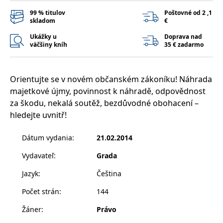
příkladem je
udržování
99 % titulov
Poštovné od 2 ,1
přihlášeného
skladom
€
stavu uživatele
mezi
Ukážky u
Doprava nad
stránkami.
väčšiny kníh
35 € zadarmo
CookieConsent
1 rok
Tento soubor
Cybot A/S
cookie ukládá
www.bambook.cz
stav souhlasu
uživatele se
Orientujte se v novém občanském zákoníku! Náhrada
soubory cookie
pro aktuální
majetkové újmy, povinnost k náhradě, odpovědnost
doménu.
za škodu, nekalá soutěž, bezdůvodné obohacení –
G_ENABLED_IDPS
1 rok 1
Slouží k
Google LLC
hledejte uvnitř!
měsíc
přihlášení
.www.grada.sk
pomocí Google
Dátum vydania
:
21.02.2014
receive-cookie-
.doubleclick.net
6 měsíců
Tento soubor
deprecation
cookie se
používá pro
Vydavateľ
:
Grada
signál majiteli
webových
Jazyk
:
Čeština
stránek o
depreciaci
souborů
Počet strán
:
144
cookie, které
systém přijímá,
a zajištění
Žáner
:
Právo
souladu a
přizpůsobivosti